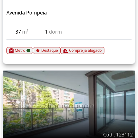
Avenida Pompeia
37
m²
1
dorm
Metrô
Destaque
Compre já alugado
Cód.: 123112