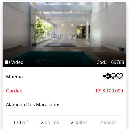
Vídeo
Cód.: 169788
Moema
Garden
R$ 3.100.000
Alameda Dos Maracatins
170
m²
2
dorms
2
suítes
2
vagas