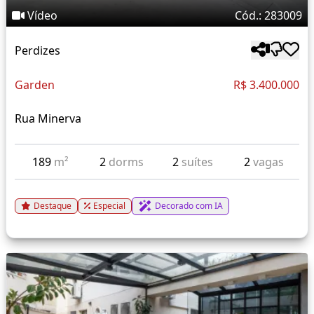
Vídeo
Cód.: 283009
Perdizes
Garden
R$ 3.400.000
Rua Minerva
189
m²
2
dorms
2
suítes
2
vagas
Destaque
Especial
Decorado com IA