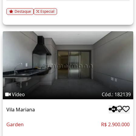
Destaque
Especial
Vídeo
Cód.: 182139
Vila Mariana
Garden
R$ 2.900.000