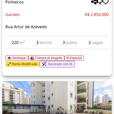
Pinheiros
Garden
R$ 2.850.000
Rua Artur de Azevedo
220
m²
3
dorms
3
suítes
2
vagas
Destaque
Compre já alugado
Especial
Planta Modificada
Decorado com IA