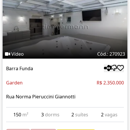
Vídeo
Cód.: 270923
Barra Funda
Garden
R$ 2.350.000
Rua Norma Pieruccini Giannotti
150
m²
3
dorms
2
suítes
2
vagas