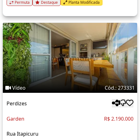
Permuta
Destaque
Planta Modificada
Vídeo
Cód.: 273331
Perdizes
Garden
R$ 2.190.000
Rua Itapicuru