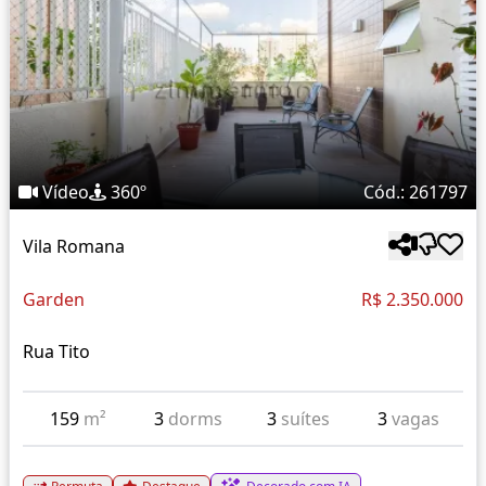
Vídeo
360º
Cód.: 261797
Vila Romana
Garden
R$ 2.350.000
Rua Tito
159
m²
3
dorms
3
suítes
3
vagas