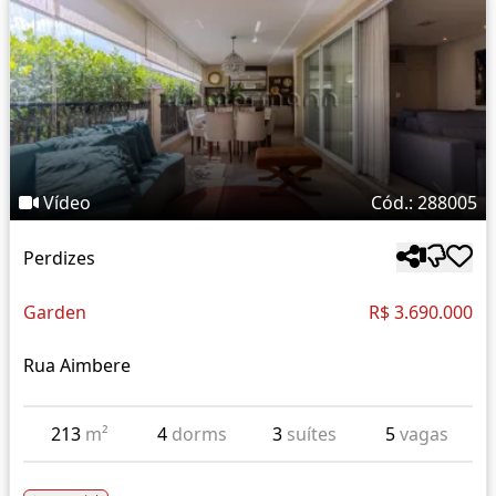
Vídeo
Cód.: 288005
Perdizes
Garden
R$ 3.690.000
Rua Aimbere
213
m²
4
dorms
3
suítes
5
vagas