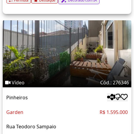
Permuta
Destaque
Decorado com IA
Vídeo
Cód.: 276346
Pinheiros
Garden
R$ 1.595.000
Rua Teodoro Sampaio