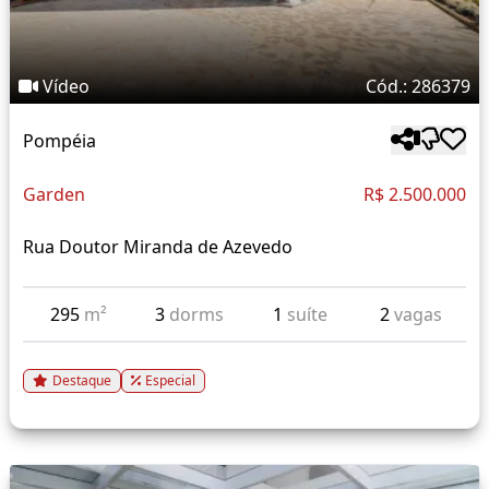
Vídeo
Cód.: 286379
Pompéia
Garden
R$ 2.500.000
Rua Doutor Miranda de Azevedo
295
m²
3
dorms
1
suíte
2
vagas
Destaque
Especial