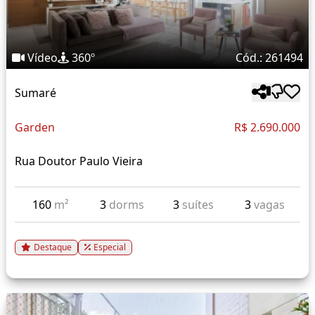
Vídeo
360º
Cód.: 261494
Sumaré
Garden
R$ 2.690.000
Rua Doutor Paulo Vieira
160
m²
3
dorms
3
suítes
3
vagas
Destaque
Especial