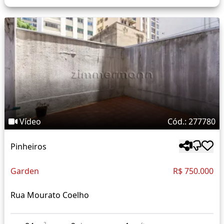
Vídeo
Cód.: 277780
Pinheiros
Garden
R$ 750.000
Rua Mourato Coelho