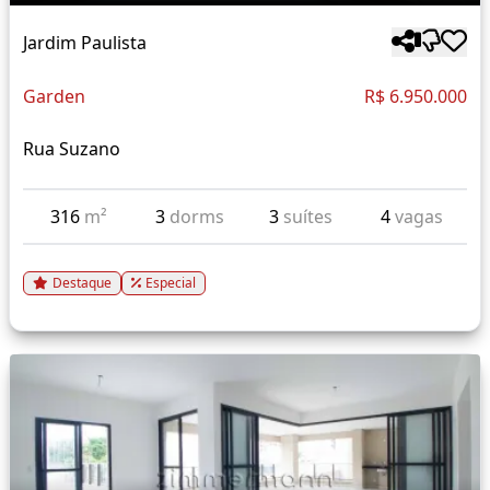
Jardim Paulista
Garden
R$ 6.950.000
Rua Suzano
316
m²
3
dorms
3
suítes
4
vagas
Destaque
Especial