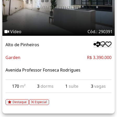
Vídeo
Cód.: 290391
Alto de Pinheiros
Garden
R$ 3.390.000
Avenida Professor Fonseca Rodrigues
170
m²
3
dorms
1
suíte
3
vagas
Destaque
Especial