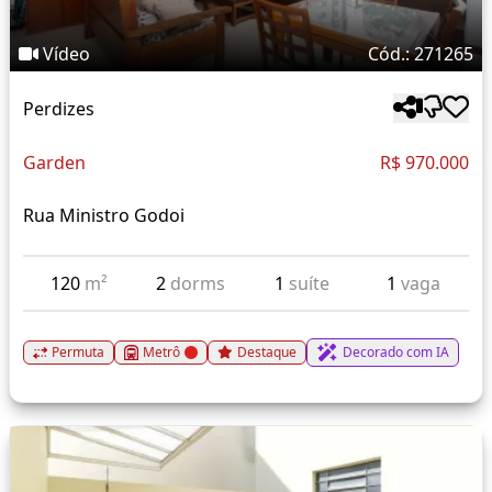
Vídeo
Cód.: 271265
Perdizes
Garden
R$ 970.000
Rua Ministro Godoi
120
m²
2
dorms
1
suíte
1
vaga
Permuta
Metrô
Destaque
Decorado com IA