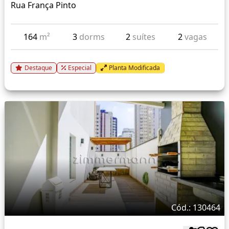
Rua França Pinto
164
m²
3
dorms
2
suítes
2
vagas
Destaque
Especial
Planta Modificada
Cód.: 130464