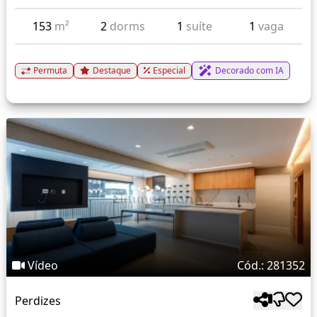
153
m²
2
dorms
1
suíte
1
vaga
Permuta
Destaque
Especial
Decorado com IA
Vídeo
Cód.: 281352
Perdizes