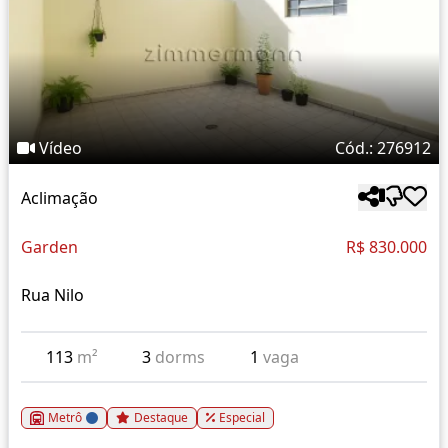
Vídeo
Cód.: 276912
Aclimação
Garden
R$ 830.000
Rua Nilo
113
m²
3
dorms
1
vaga
Metrô
Destaque
Especial