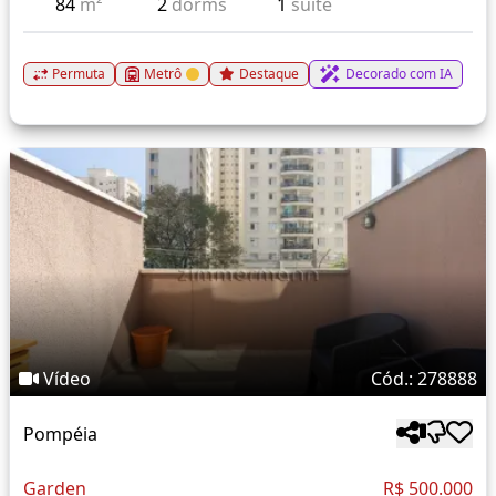
84
m²
2
dorms
1
suíte
Permuta
Metrô
Destaque
Decorado com IA
Vídeo
Cód.: 278888
Pompéia
Garden
R$ 500.000