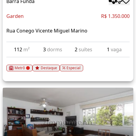
Barra Funda
Garden
R$ 1.350.000
Rua Conego Vicente Miguel Marino
112
m²
3
dorms
2
suítes
1
vaga
Metrô
Destaque
Especial