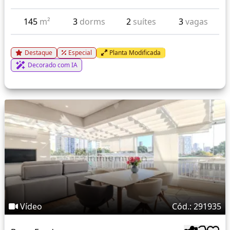
145
m²
3
dorms
2
suítes
3
vagas
Destaque
Especial
Planta Modificada
Decorado com IA
Vídeo
Cód.: 291935