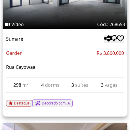
Vídeo
Cód.: 268653
Sumaré
Garden
R$ 3.800.000
Rua Cayowaa
298
m²
4
dorms
3
suítes
3
vagas
Destaque
Decorado com IA