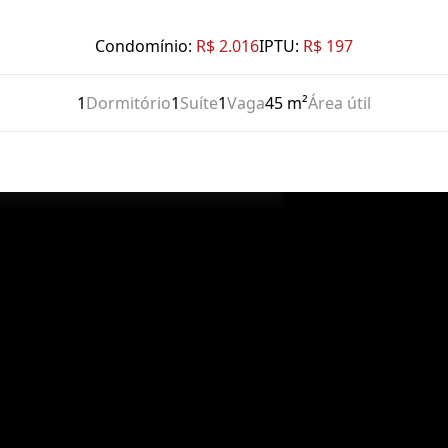
Condomínio:
R$ 2.016
IPTU:
R$ 197
1
Dormitório
1
Suíte
1
Vaga
45 m²
Área útil