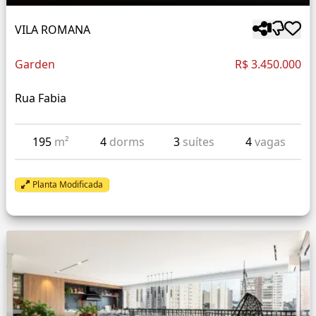
VILA ROMANA
Garden
R$ 3.450.000
Rua Fabia
195
m²
4
dorms
3
suítes
4
vagas
Planta Modificada