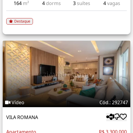
164
m²
4
dorms
3
suítes
4
vagas
Destaque
Vídeo
Cód.: 292747
VILA ROMANA
Apartamento
R$ 3.300.000