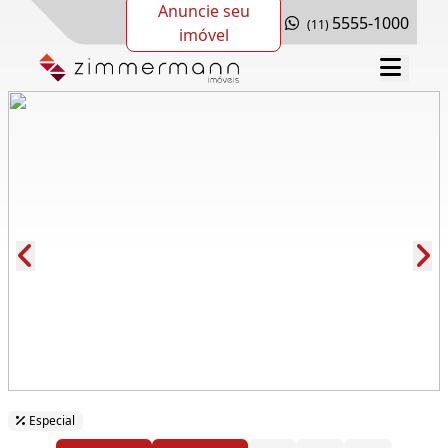
Anuncie seu
5555-1000
(11)
imóvel
Cód.: 286481
Especial