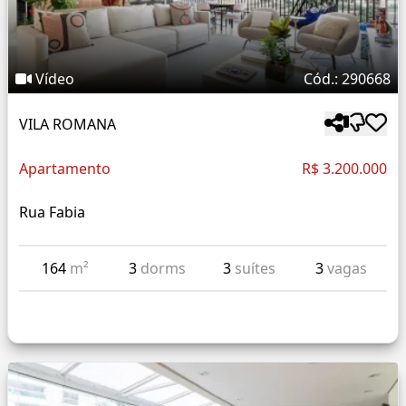
Vídeo
Cód.: 290668
VILA ROMANA
Apartamento
R$ 3.200.000
Rua Fabia
164
m²
3
dorms
3
suítes
3
vagas