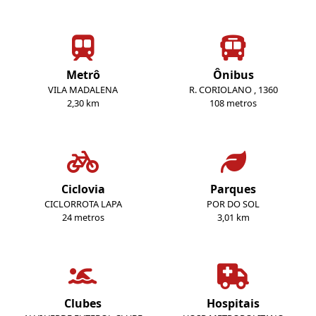
Metrô
Ônibus
VILA MADALENA
R. CORIOLANO , 1360
2,30 km
108 metros
Ciclovia
Parques
CICLORROTA LAPA
POR DO SOL
24 metros
3,01 km
Clubes
Hospitais