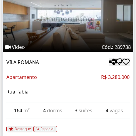
Vídeo
Cód.: 289738
VILA ROMANA
Apartamento
R$ 3.280.000
Rua Fabia
164
m²
4
dorms
3
suítes
4
vagas
Destaque
Especial