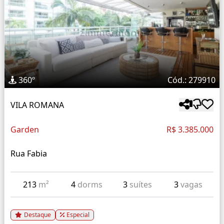
360º
Cód.: 279910
VILA ROMANA
Garden
R$ 3.385.000
Rua Fabia
213
m²
4
dorms
3
suítes
3
vagas
Destaque
Especial