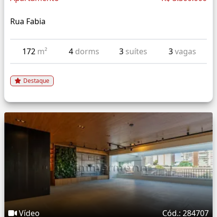
Rua Fabia
172
m²
4
dorms
3
suítes
3
vagas
Destaque
Vídeo
Cód.: 284707