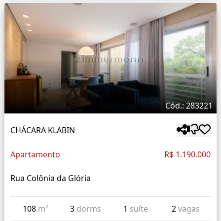
Cód.: 283221
CHÁCARA KLABIN
Apartamento
R$ 1.190.000
Rua Colônia da Glória
108
m²
3
dorms
1
suíte
2
vagas