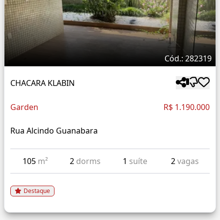
Cód.: 282319
CHACARA KLABIN
Garden
R$ 1.190.000
Rua Alcindo Guanabara
105
m²
2
dorms
1
suíte
2
vagas
Destaque