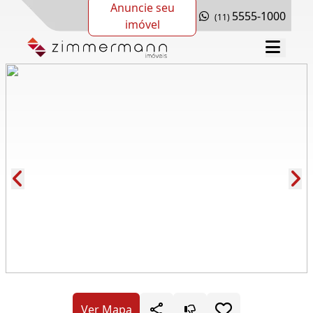
Anuncie seu
5555-1000
(11)
imóvel
Cód.: 285875
Ver Mapa