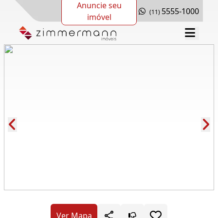
Anuncie seu
5555-1000
(11)
imóvel
Cód.: 279460
Ver Mapa