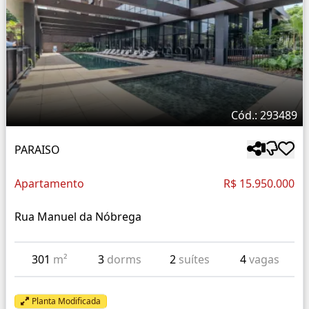
Cód.: 293489
PARAISO
Apartamento
R$ 15.950.000
Rua Manuel da Nóbrega
301
m²
3
dorms
2
suítes
4
vagas
Planta Modificada