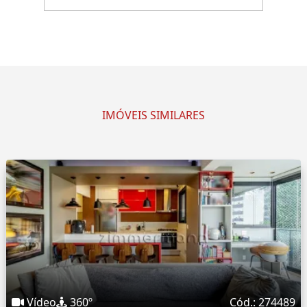
IMÓVEIS SIMILARES
Vídeo
360º
Cód.: 274489