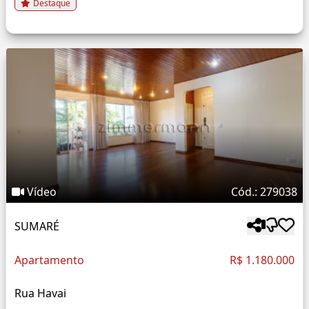
Destaque
Vídeo
Cód.: 279038
SUMARÉ
Apartamento
R$ 1.180.000
Rua Havai