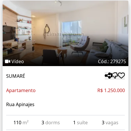
Vídeo
Cód.: 279275
SUMARÉ
Apartamento
R$ 1.250.000
Rua Apinajes
110
m²
3
dorms
1
suíte
3
vagas