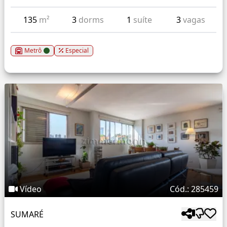
135
m²
3
dorms
1
suíte
3
vagas
Metrô
Especial
Vídeo
Cód.: 285459
SUMARÉ