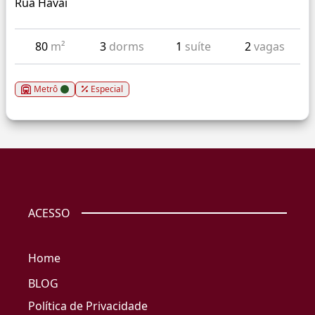
Rua Havai
80
m²
3
dorms
1
suíte
2
vagas
Metrô
Especial
ACESSO
Home
BLOG
Política de Privacidade