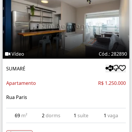
Vídeo
Cód.: 282890
SUMARÉ
Apartamento
R$ 1.250.000
Rua Paris
69
m²
2
dorms
1
suíte
1
vaga