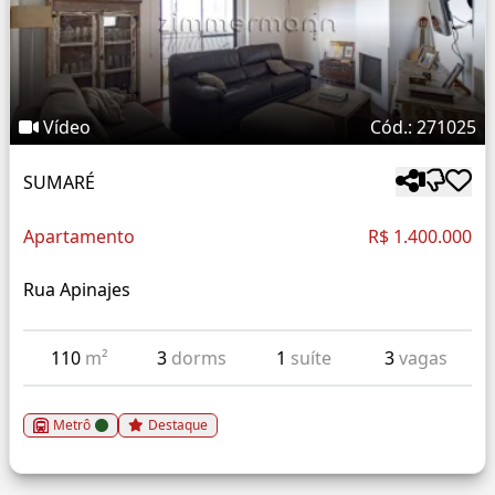
Vídeo
Cód.: 271025
SUMARÉ
Apartamento
R$ 1.400.000
Rua Apinajes
110
m²
3
dorms
1
suíte
3
vagas
Metrô
Destaque