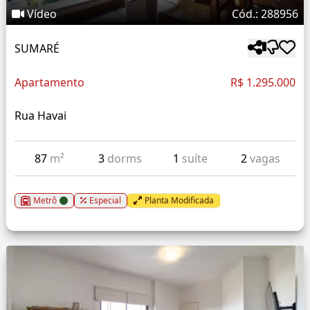
Vídeo
Cód.: 288956
SUMARÉ
Apartamento
R$ 1.295.000
Rua Havai
87
m²
3
dorms
1
suíte
2
vagas
Metrô
Especial
Planta Modificada