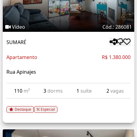
Vídeo
Cód.: 286081
SUMARÉ
Apartamento
R$ 1.380.000
Rua Apinajes
110
m²
3
dorms
1
suíte
2
vagas
Destaque
Especial