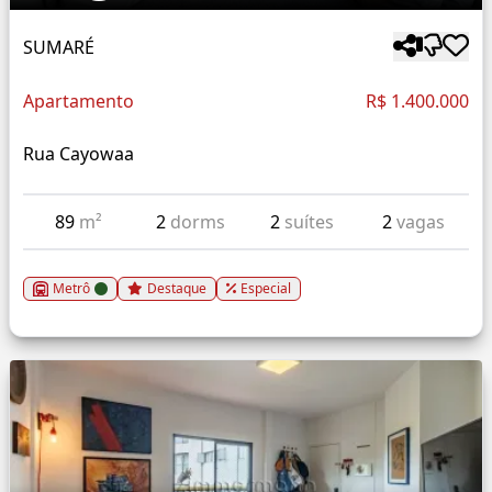
SUMARÉ
Apartamento
R$ 1.400.000
Rua Cayowaa
89
m²
2
dorms
2
suítes
2
vagas
Metrô
Destaque
Especial