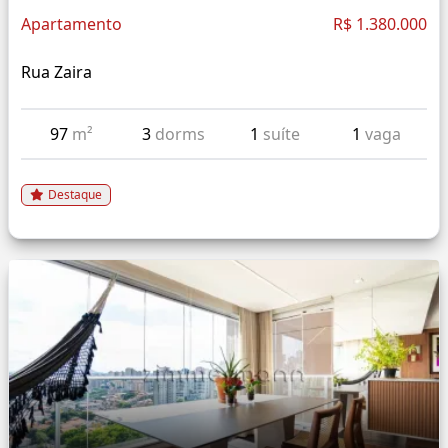
Apartamento
R$ 1.380.000
Rua Zaira
97
m²
3
dorms
1
suíte
1
vaga
Destaque