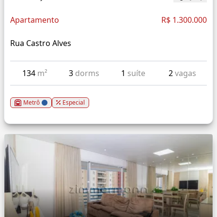
Apartamento
R$ 1.300.000
Rua Castro Alves
134
m²
3
dorms
1
suíte
2
vagas
Metrô
Especial