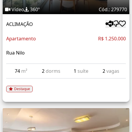
Vídeo
360º
Cód.: 279770
ACLIMAÇÃO
Apartamento
R$ 1.250.000
Rua Nilo
74
m²
2
dorms
1
suíte
2
vagas
Destaque