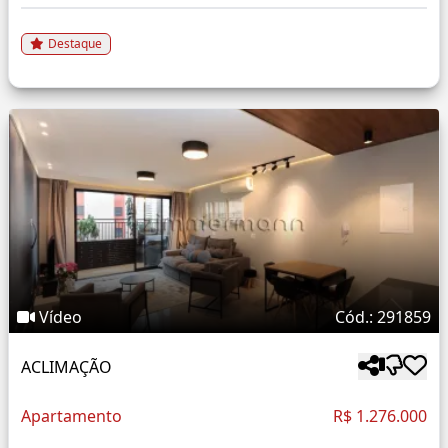
Destaque
Vídeo
Cód.: 291859
ACLIMAÇÃO
Apartamento
R$ 1.276.000