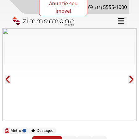
Anuncie seu
5555-1000
(11)
imóvel
Cód.: 279179
Metrô
Destaque