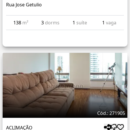
Rua Jose Getulio
138
m²
3
dorms
1
suíte
1
vaga
Cód.: 271905
ACLIMAÇÃO