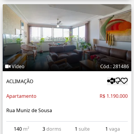
Vídeo
Cód.: 281486
ACLIMAÇÃO
Apartamento
R$ 1.190.000
Rua Muniz de Sousa
140
m²
3
dorms
1
suíte
1
vaga