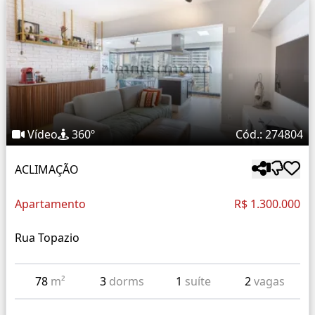
Vídeo
360º
Cód.: 274804
ACLIMAÇÃO
Apartamento
R$ 1.300.000
Rua Topazio
78
m²
3
dorms
1
suíte
2
vagas