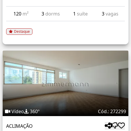
120
m²
3
dorms
1
suíte
3
vagas
Destaque
Vídeo
360º
Cód.: 272299
ACLIMAÇÃO