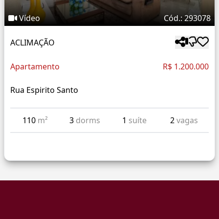
Vídeo
Cód.: 293078
ACLIMAÇÃO
Apartamento
R$ 1.200.000
Rua Espirito Santo
110
m²
3
dorms
1
suíte
2
vagas