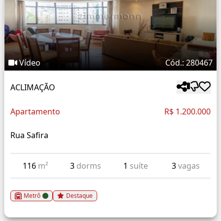
Vídeo
Cód.: 280467
ACLIMAÇÃO
Apartamento
R$ 1.200.000
Rua Safira
116
m²
3
dorms
1
suíte
3
vagas
Metrô
Destaque