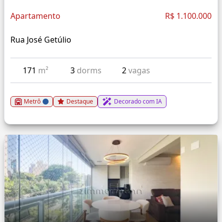
Apartamento
R$ 1.100.000
Rua José Getúlio
171
m²
3
dorms
2
vagas
Metrô
Destaque
Decorado com IA