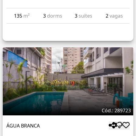
135
m²
3
dorms
3
suítes
2
vagas
Cód.: 289723
ÁGUA BRANCA