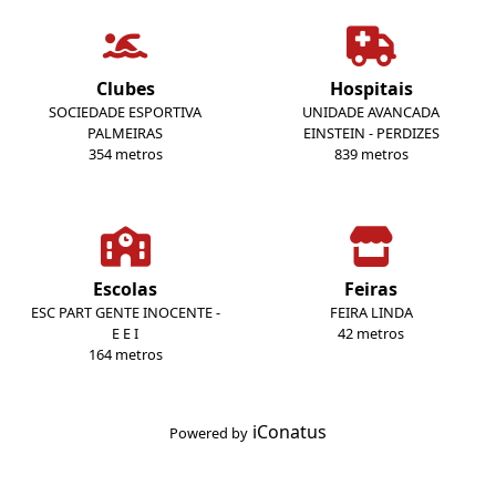
Clubes
Hospitais
SOCIEDADE ESPORTIVA
UNIDADE AVANCADA
PALMEIRAS
EINSTEIN - PERDIZES
354 metros
839 metros
Escolas
Feiras
ESC PART GENTE INOCENTE -
FEIRA LINDA
E E I
42 metros
164 metros
iConatus
Powered by