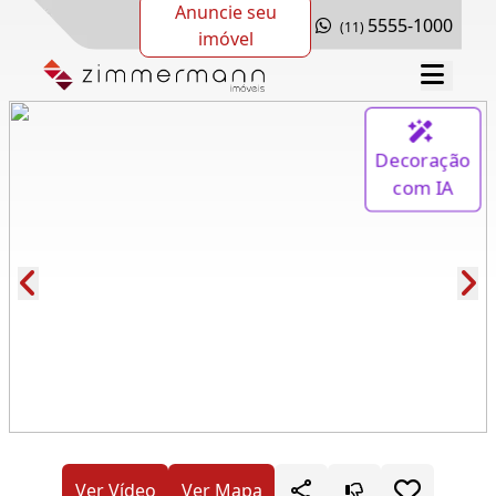
Anuncie seu
5555-1000
(11)
imóvel
Decoração
com IA
Cód.: 281569
Ver Vídeo
Ver Mapa