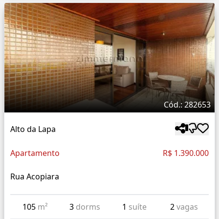
Cód.: 282653
Alto da Lapa
Apartamento
R$ 1.390.000
Rua Acopiara
105
m²
3
dorms
1
suíte
2
vagas