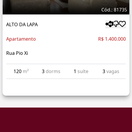
Cód.: 81735
ALTO DA LAPA
Apartamento
R$ 1.400.000
Rua Pio Xi
120
m²
3
dorms
1
suíte
3
vagas