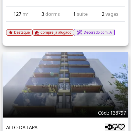
127
m²
3
dorms
1
suíte
2
vagas
Destaque
Compre já alugado
Decorado com IA
Cód.: 138797
ALTO DA LAPA