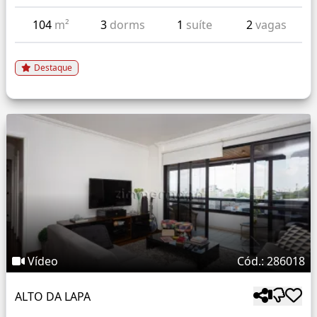
104
m²
3
dorms
1
suíte
2
vagas
Destaque
Vídeo
Cód.: 286018
ALTO DA LAPA