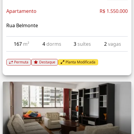
Apartamento
R$ 1.550.000
Rua Belmonte
167
m²
4
dorms
3
suítes
2
vagas
Permuta
Destaque
Planta Modificada