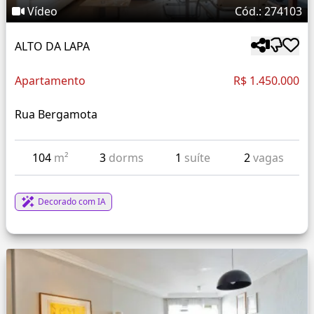
Vídeo
Cód.: 274103
ALTO DA LAPA
Apartamento
R$ 1.450.000
Rua Bergamota
104
m²
3
dorms
1
suíte
2
vagas
Decorado com IA