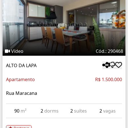
Vídeo
Cód.: 290468
ALTO DA LAPA
Apartamento
R$ 1.500.000
Rua Maracana
90
m²
2
dorms
2
suítes
2
vagas