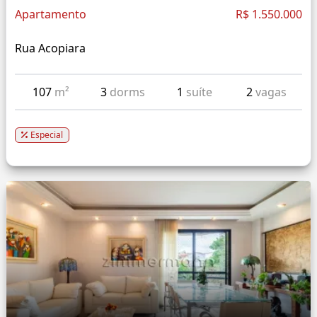
Apartamento
R$ 1.550.000
Rua Acopiara
107
m²
3
dorms
1
suíte
2
vagas
Especial