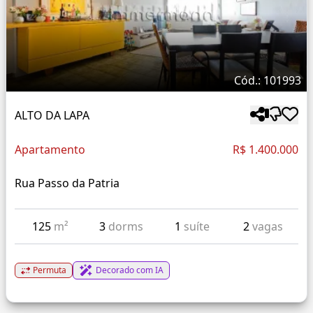
Cód.: 101993
ALTO DA LAPA
Apartamento
R$ 1.400.000
Rua Passo da Patria
125
m²
3
dorms
1
suíte
2
vagas
Permuta
Decorado com IA