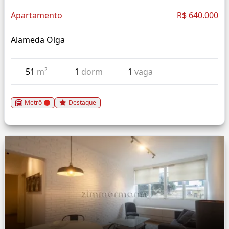
Apartamento
R$ 640.000
Alameda Olga
51
m²
1
dorm
1
vaga
Metrô
Destaque