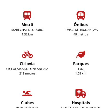
Metrô
Ônibus
MARECHAL DEODORO
R. VISC. DE TAUNAY , 249
1,32 km
49 metros
Ciclovia
Parques
CICLOFAIXA SOLON/ ANHAIA
LUZ
213 metros
1,58 km
Clubes
Hospitais
RAUL TABAJARA
HOSP DA AERONAUTICA DE