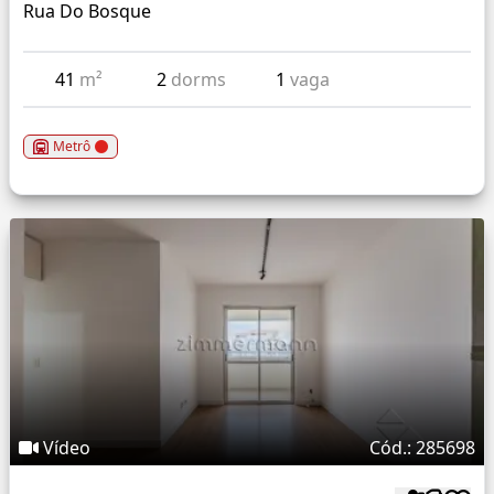
Rua Do Bosque
41
m²
2
dorms
1
vaga
Metrô
Vídeo
Cód.: 285698