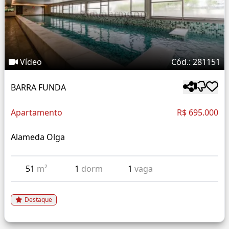
Vídeo
Cód.: 281151
BARRA FUNDA
Apartamento
R$ 695.000
Alameda Olga
51
m²
1
dorm
1
vaga
Destaque