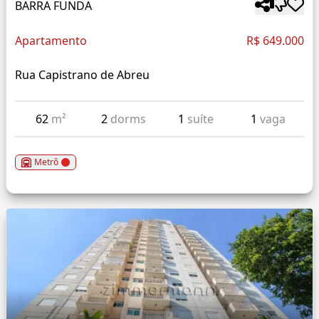
BARRA FUNDA
Apartamento
R$ 649.000
Rua Capistrano de Abreu
62
m²
2
dorms
1
suíte
1
vaga
Metrô