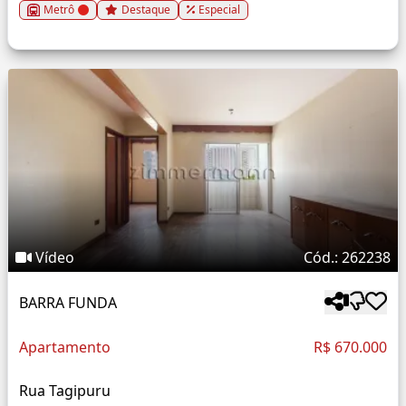
Metrô
Destaque
Especial
Vídeo
Cód.: 262238
BARRA FUNDA
Apartamento
R$ 670.000
Rua Tagipuru