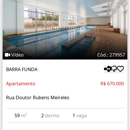
Vídeo
Cód.: 279957
BARRA FUNDA
Apartamento
R$ 670.000
Rua Doutor Rubens Meireles
59
m²
2
dorms
1
vaga