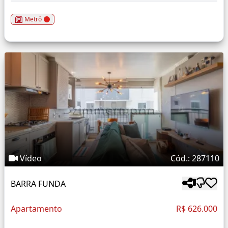
Metrô
Vídeo
Cód.: 287110
BARRA FUNDA
Apartamento
R$ 626.000