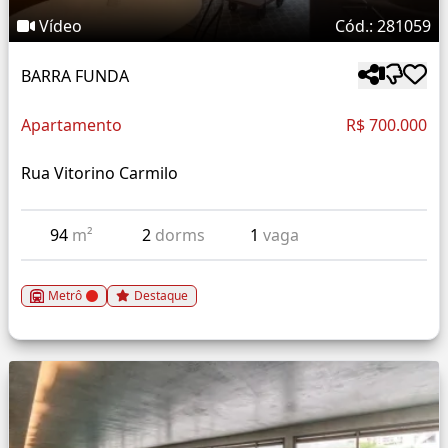
Vídeo
Cód.: 281059
BARRA FUNDA
Apartamento
R$ 700.000
Rua Vitorino Carmilo
94
m²
2
dorms
1
vaga
Metrô
Destaque