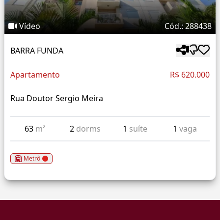
Vídeo
Cód.: 288438
BARRA FUNDA
Apartamento
R$ 620.000
Rua Doutor Sergio Meira
63
m²
2
dorms
1
suíte
1
vaga
Metrô