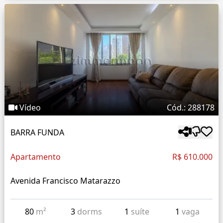
Vídeo
Cód.: 288178
BARRA FUNDA
Apartamento
R$ 610.000
Avenida Francisco Matarazzo
80
m²
3
dorms
1
suíte
1
vaga