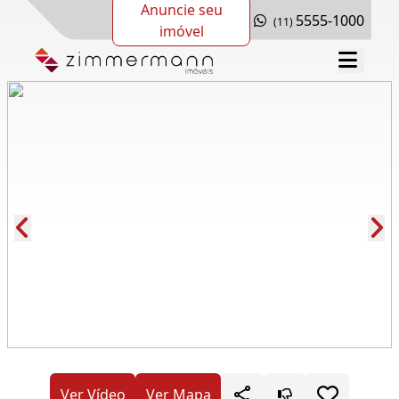
Anuncie seu
5555-1000
(11)
imóvel
Cód.: 278521
Ver Vídeo
Ver Mapa