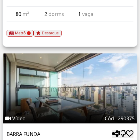
80
m²
2
dorms
1
vaga
Metrô
Destaque
Vídeo
Cód.: 290375
BARRA FUNDA