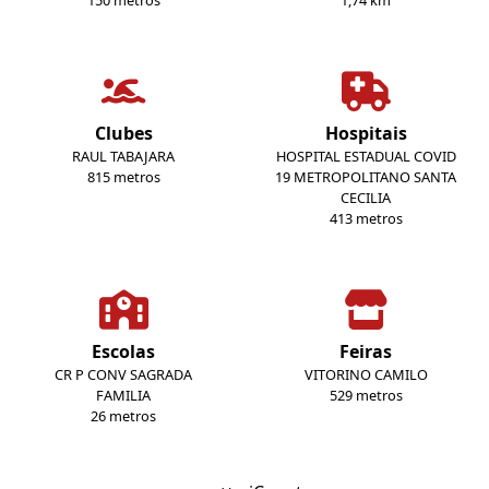
150 metros
1,74 km
Clubes
Hospitais
RAUL TABAJARA
HOSPITAL ESTADUAL COVID
815 metros
19 METROPOLITANO SANTA
CECILIA
413 metros
Escolas
Feiras
CR P CONV SAGRADA
VITORINO CAMILO
FAMILIA
529 metros
26 metros