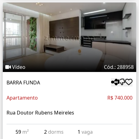
Vídeo
Cód.: 288958
BARRA FUNDA
Apartamento
R$ 740.000
Rua Doutor Rubens Meireles
59
m²
2
dorms
1
vaga