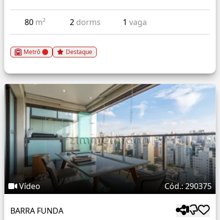
80
m²
2
dorms
1
vaga
Metrô
Destaque
Vídeo
Cód.: 290375
BARRA FUNDA