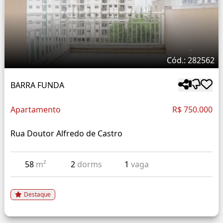
Cód.: 282562
BARRA FUNDA
Apartamento
R$ 750.000
Rua Doutor Alfredo de Castro
58
m²
2
dorms
1
vaga
Destaque