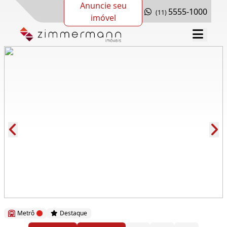
Anuncie seu
5555-1000
(11)
imóvel
Cód.: 281059
Metrô
Destaque