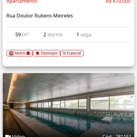
Apartamento
R$ 670.000
Rua Doutor Rubens Meireles
59
m²
2
dorms
1
vaga
Metrô
Destaque
Especial
Vídeo
Cód.: 281151