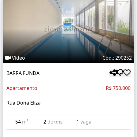
Vídeo
Cód.: 290252
BARRA FUNDA
Apartamento
R$ 750.000
Rua Dona Eliza
54
m²
2
dorms
1
vaga