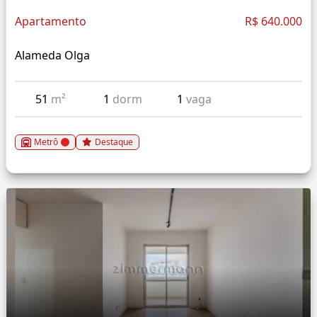
Apartamento
R$ 640.000
Alameda Olga
51
m²
1
dorm
1
vaga
Metrô
Destaque