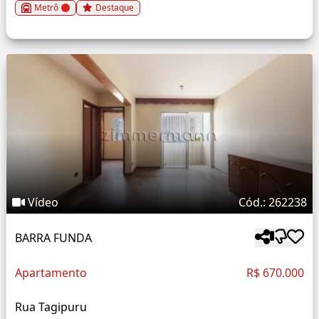
Metrô
Destaque
Vídeo
Cód.: 262238
BARRA FUNDA
Apartamento
R$ 670.000
Rua Tagipuru