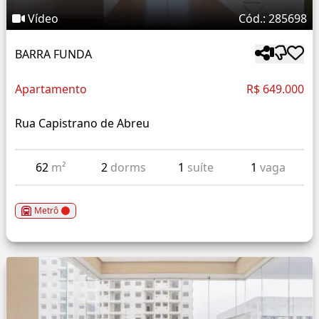
Vídeo
Cód.: 285698
BARRA FUNDA
Apartamento
R$ 649.000
Rua Capistrano de Abreu
62
m²
2
dorms
1
suíte
1
vaga
Metrô