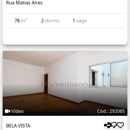
Rua Matias Aires
78
m²
2
dorms
1
vaga
Vídeo
Cód.: 292085
BELA VISTA