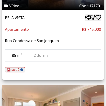
Vídeo
Cód.: 171701
BELA VISTA
Apartamento
R$ 745.000
Rua Condessa de Sao Joaquim
85
m²
2
dorms
Metrô