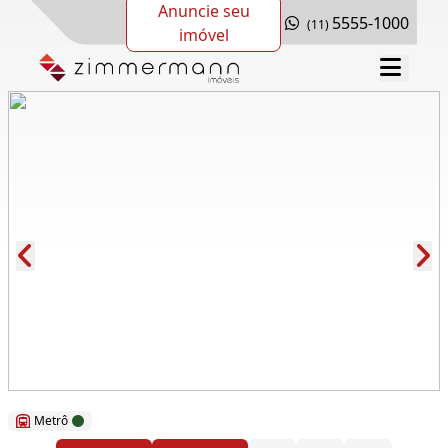
Anuncie seu
5555-1000
(11)
imóvel
Cód.: 290670
Metrô