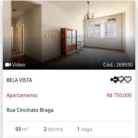
Vídeo
Cód.: 269930
BELA VISTA
Apartamento
R$ 750.000
Rua Cincinato Braga
93
m²
2
dorms
1
vaga