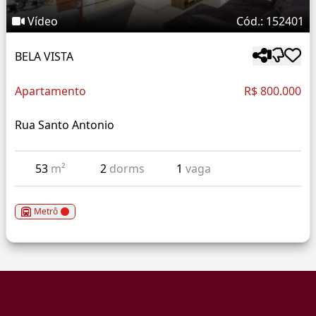
Vídeo
Cód.: 152401
BELA VISTA
Apartamento
R$ 800.000
Rua Santo Antonio
53
m²
2
dorms
1
vaga
Metrô