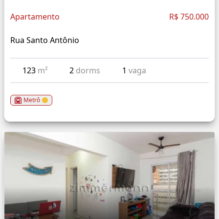
Apartamento
R$ 750.000
Rua Santo Antônio
123
m²
2
dorms
1
vaga
Metrô