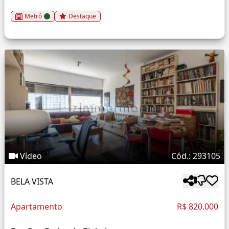
Metrô
Destaque
Vídeo
Cód.: 293105
BELA VISTA
Apartamento
R$ 820.000