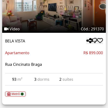
Vídeo
Cód.: 291370
BELA VISTA
Apartamento
R$ 899.000
Rua Cincinato Braga
93
m²
3
dorms
2
suítes
Metrô