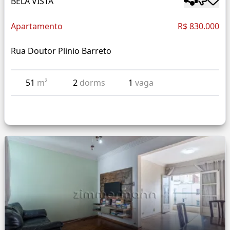
BELA VISTA
Apartamento
R$ 830.000
Rua Doutor Plinio Barreto
51
m²
2
dorms
1
vaga