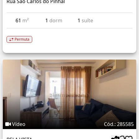
Rua Sao Carlos do Pinhal
61
m²
1
dorm
1
suíte
Permuta
Vídeo
Cód.: 285585