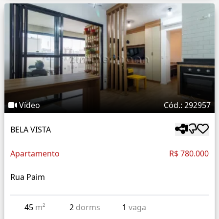
Vídeo
Cód.: 292957
BELA VISTA
Apartamento
R$ 780.000
Rua Paim
45
m²
2
dorms
1
vaga