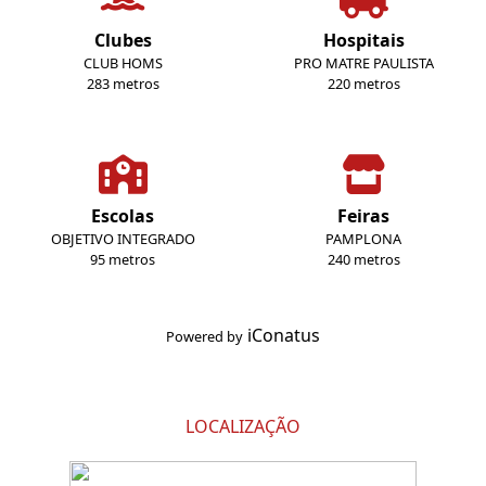
Clubes
Hospitais
CLUB HOMS
PRO MATRE PAULISTA
283 metros
220 metros
Escolas
Feiras
OBJETIVO INTEGRADO
PAMPLONA
95 metros
240 metros
iConatus
Powered by
LOCALIZAÇÃO