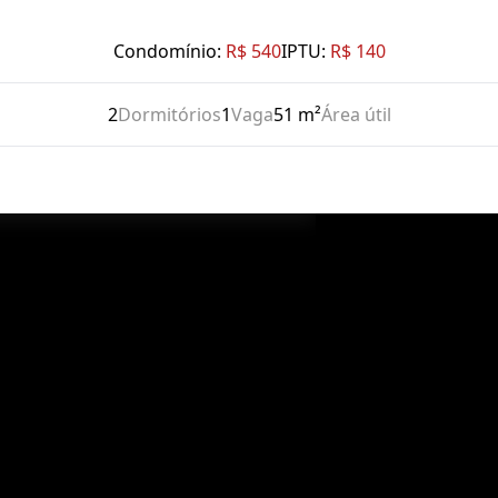
Condomínio:
R$ 540
IPTU:
R$ 140
2
Dormitórios
1
Vaga
51 m²
Área útil