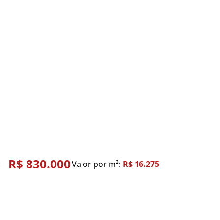
R$ 830.000
:
Valor por m²:
R$ 16.275