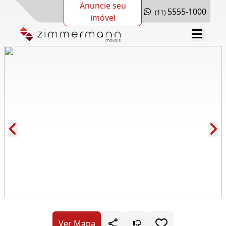
Anuncie seu
5555-1000
(11)
imóvel
Cód.: 280362
Ver Mapa