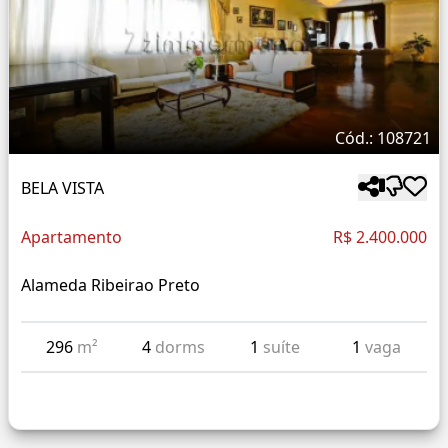
Cód.: 108721
BELA VISTA
Apartamento
R$ 2.400.000
Alameda Ribeirao Preto
296
m²
4
dorms
1
suíte
1
vaga