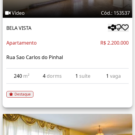
Vídeo
Cód.: 153537
BELA VISTA
Apartamento
R$ 2.200.000
Rua Sao Carlos do Pinhal
240
m²
4
dorms
1
suíte
1
vaga
Destaque