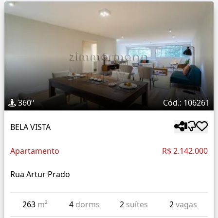
360º
Cód.: 106261
BELA VISTA
Apartamento
R$ 2.142.000
Rua Artur Prado
263
m²
4
dorms
2
suítes
2
vagas