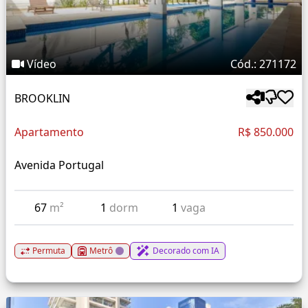
Vídeo
Cód.: 271172
BROOKLIN
Apartamento
R$ 850.000
Avenida Portugal
67
m²
1
dorm
1
vaga
Permuta
Metrô
Decorado com IA