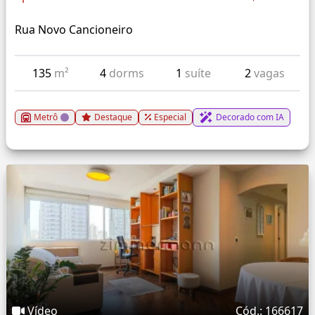
Rua Novo Cancioneiro
135
m²
4
dorms
1
suíte
2
vagas
Metrô
Destaque
Especial
Decorado com IA
Vídeo
Cód.: 166617