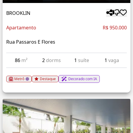
BROOKLIN
Apartamento
R$ 950.000
Rua Passaros E Flores
86
m²
2
dorms
1
suíte
1
vaga
Metrô
Destaque
Decorado com IA