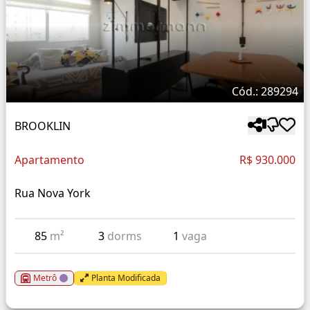
Cód.: 289294
BROOKLIN
Apartamento
R$ 930.000
Rua Nova York
85
m²
3
dorms
1
vaga
Metrô
Planta Modificada