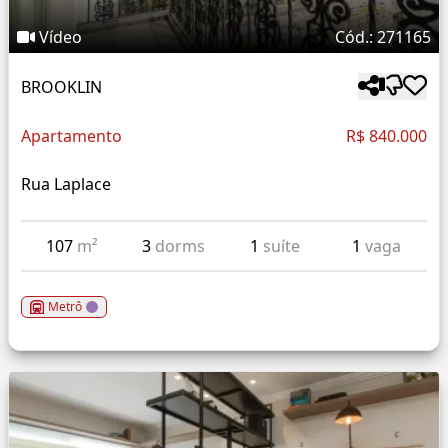
Vídeo
Cód.: 271165
BROOKLIN
Apartamento
R$ 840.000
Rua Laplace
107
m²
3
dorms
1
suíte
1
vaga
Metrô