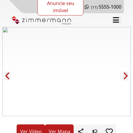
Anuncie seu
5555-1000
(11)
imóvel
Cód.: 275593
Ver Vídeo
Ver Mapa