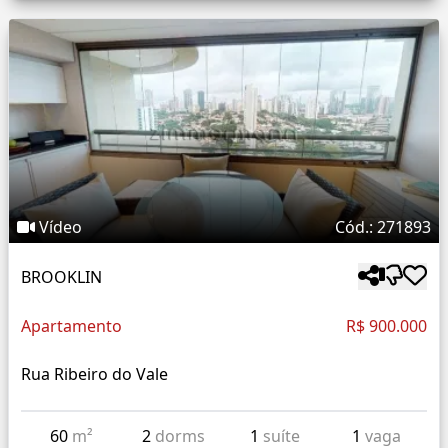
Vídeo
Cód.: 271893
BROOKLIN
Apartamento
R$ 900.000
Rua Ribeiro do Vale
60
m²
2
dorms
1
suíte
1
vaga