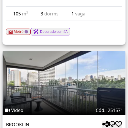
105
m²
3
dorms
1
vaga
Metrô
Decorado com IA
Vídeo
Cód.: 251571
BROOKLIN