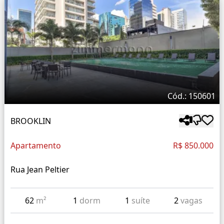
Cód.: 150601
BROOKLIN
Apartamento
R$ 850.000
Rua Jean Peltier
62
m²
1
dorm
1
suíte
2
vagas