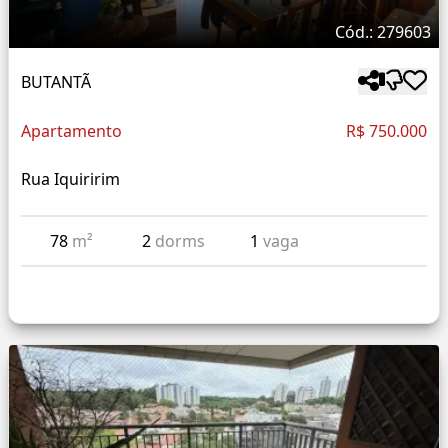
Cód.: 279603
BUTANTÃ
Apartamento
R$ 750.000
Rua Iquiririm
78
m²
2
dorms
1
vaga