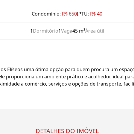
Condomínio:
R$ 650
IPTU:
R$ 40
1
Dormitório
1
Vaga
45 m²
Área útil
os Elíseos uma ótima opção para quem procura um espaço
, ele proporciona um ambiente prático e acolhedor, ideal p
midade a comércio, serviços e opções de transporte, facili
DETALHES DO IMÓVEL