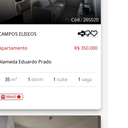
Cód.: 265020
CAMPOS ELISEOS
Apartamento
R$ 350.000
Alameda Eduardo Prado
35
m²
1
dorm
1
suíte
1
vaga
Metrô