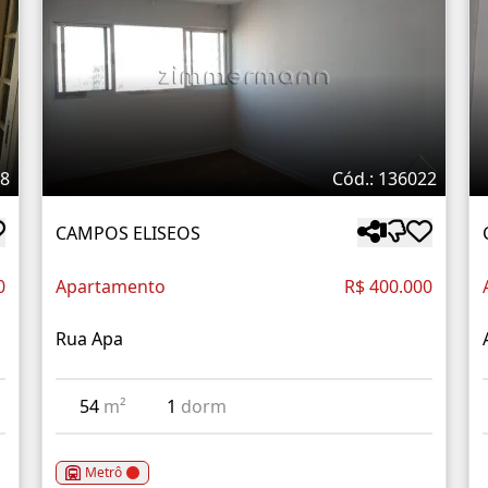
68
Cód.: 136022
CAMPOS ELISEOS
0
Apartamento
R$ 400.000
Rua Apa
54
m²
1
dorm
Metrô