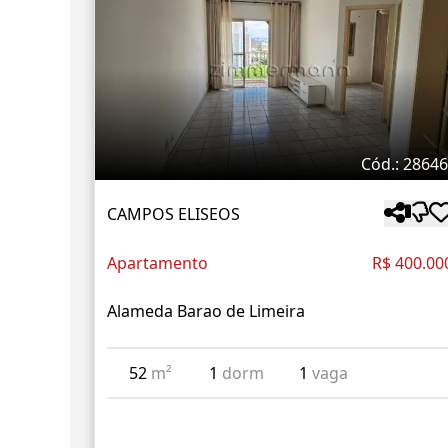
Cód.: 2864
CAMPOS ELISEOS
Apartamento
R$ 400.00
Alameda Barao de Limeira
52
m²
1
dorm
1
vaga