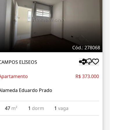
Cód.: 278068
CAMPOS ELISEOS
Apartamento
R$ 373.000
Alameda Eduardo Prado
47
m²
1
dorm
1
vaga