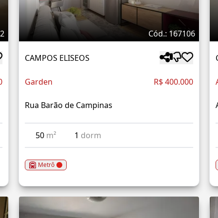
42
Cód.: 167106
CAMPOS ELISEOS
0
Garden
R$ 400.000
Rua Barão de Campinas
50
m²
1
dorm
Metrô