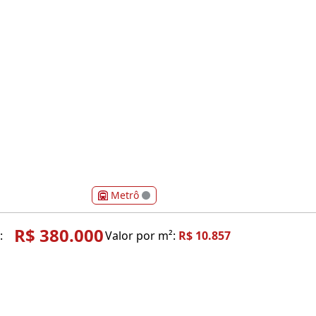
Metrô
R$ 380.000
:
Valor por m²:
R$ 10.857