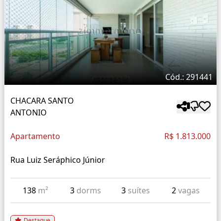
Cód.: 291441
CHACARA SANTO
ANTONIO
Apartamento
R$ 1.813.000
Rua Luiz Seráphico Júnior
138
m²
3
dorms
3
suítes
2
vagas
Destaque