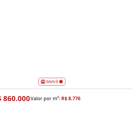
Metrô
$ 860.000
Valor por m²:
R$ 8.776