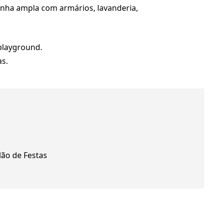
inha ampla com armários, lavanderia,
playground.
as.
lão de Festas