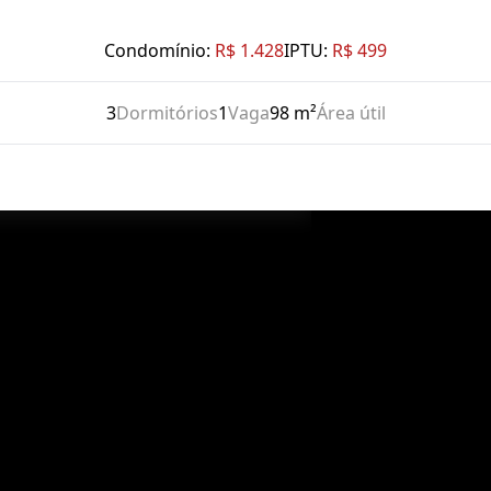
Condomínio:
R$ 1.428
IPTU:
R$ 499
3
Dormitórios
1
Vaga
98 m²
Área útil