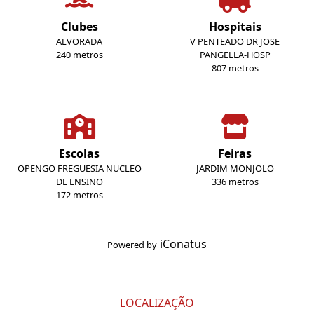
Clubes
Hospitais
ALVORADA
V PENTEADO DR JOSE
240 metros
PANGELLA-HOSP
807 metros
Escolas
Feiras
OPENGO FREGUESIA NUCLEO
JARDIM MONJOLO
DE ENSINO
336 metros
172 metros
iConatus
Powered by
LOCALIZAÇÃO