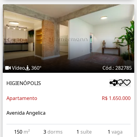
Vídeo
360º
Cód.: 282785
HIGIENÓPOLIS
Apartamento
R$ 1.650.000
Avenida Angelica
150
m²
3
dorms
1
suíte
1
vaga