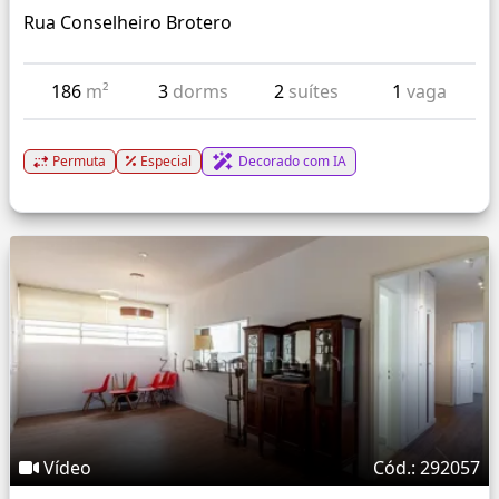
Rua Conselheiro Brotero
186
m²
3
dorms
2
suítes
1
vaga
Permuta
Especial
Decorado com IA
Vídeo
Cód.: 292057