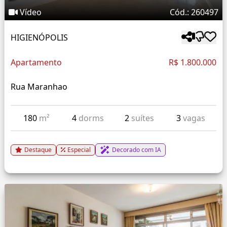
Vídeo
Cód.: 260497
HIGIENÓPOLIS
Apartamento
R$ 1.800.000
Rua Maranhao
180
m²
4
dorms
2
suítes
3
vagas
Destaque
Especial
Decorado com IA