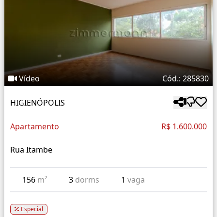
Vídeo
Cód.: 285830
HIGIENÓPOLIS
Apartamento
R$ 1.600.000
Rua Itambe
156
m²
3
dorms
1
vaga
Especial