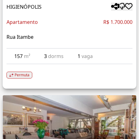
HIGIENÓPOLIS
Apartamento
R$ 1.700.000
Rua Itambe
157
m²
3
dorms
1
vaga
Permuta