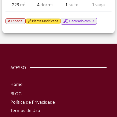
223
m²
4
dorms
1
suíte
1
vaga
Especial
Planta Modificada
Decorado com IA
ACESSO
Home
BLOG
Política de Privacidade
Termos de Uso