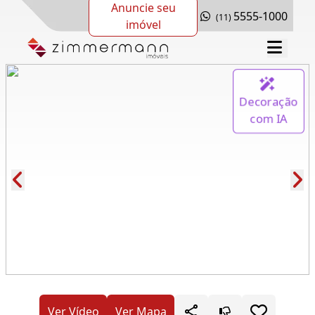
Anuncie seu
5555-1000
(11)
imóvel
Decoração
com IA
Cód.: 277727
Ver Vídeo
Ver Mapa