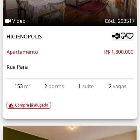
Vídeo
Cód.: 293517
HIGIENÓPOLIS
Apartamento
R$ 1.800.000
Rua Para
153
m²
2
dorms
1
suíte
2
vagas
Compre já alugado