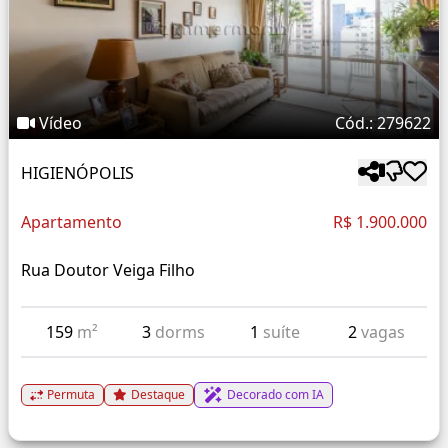
Vídeo
Cód.: 279622
HIGIENÓPOLIS
Apartamento
R$ 1.900.000
Rua Doutor Veiga Filho
159
m²
3
dorms
1
suíte
2
vagas
Permuta
Destaque
Decorado com IA