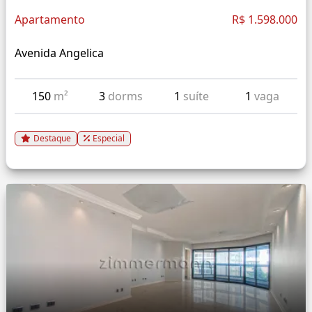
Apartamento
R$ 1.598.000
Avenida Angelica
150
m²
3
dorms
1
suíte
1
vaga
Destaque
Especial