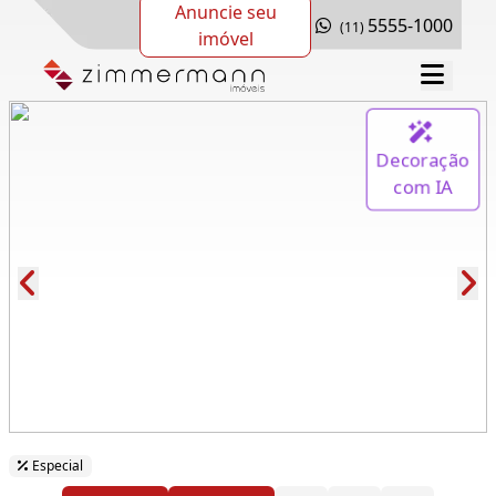
Anuncie seu
5555-1000
(11)
imóvel
Decoração
com IA
Cód.: 268504
Especial