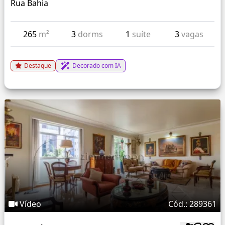
Rua Bahia
265
m²
3
dorms
1
suíte
3
vagas
Destaque
Decorado com IA
Vídeo
Cód.: 289361