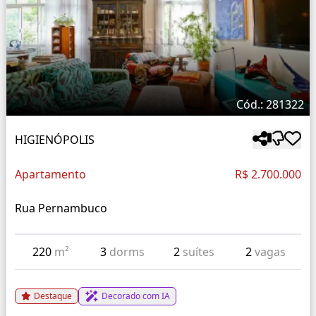
Cód.: 281322
HIGIENÓPOLIS
Apartamento
R$ 2.700.000
Rua Pernambuco
220
m²
3
dorms
2
suítes
2
vagas
Destaque
Decorado com IA