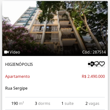
Vídeo
Cód.: 287514
HIGIENÓPOLIS
Apartamento
R$ 2.490.000
Rua Sergipe
190
m²
3
dorms
1
suíte
2
vagas