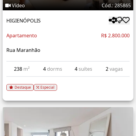
Vídeo
Cód.: 285865
HIGIENÓPOLIS
Apartamento
R$ 2.800.000
Rua Maranhão
238
m²
4
dorms
4
suítes
2
vagas
Destaque
Especial