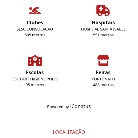
Clubes
Hospitais
SESC CONSOLACAO
HOSPITAL SANTA ISABEL
595 metros
551 metros
Escolas
Feiras
ESC PART HIGIENOPOLIS
FORTUNATO
95 metros
488 metros
iConatus
Powered by
LOCALIZAÇÃO