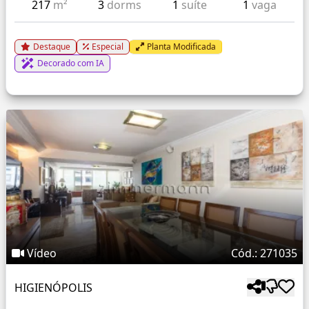
217
m²
3
dorms
1
suíte
1
vaga
Destaque
Especial
Planta Modificada
Decorado com IA
Vídeo
Cód.: 271035
HIGIENÓPOLIS