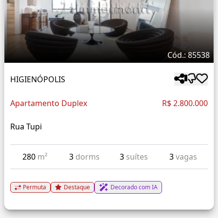
Cód.: 85538
HIGIENÓPOLIS
Apartamento Duplex
R$ 2.800.000
Rua Tupi
280
m²
3
dorms
3
suítes
3
vagas
Permuta
Destaque
Decorado com IA