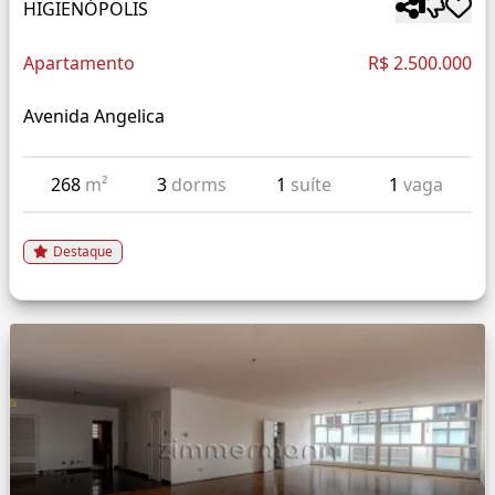
HIGIENÓPOLIS
Apartamento
R$ 2.500.000
Avenida Angelica
268
m²
3
dorms
1
suíte
1
vaga
Destaque