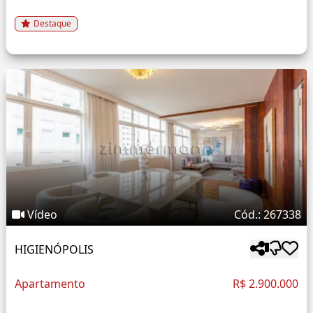
Destaque
Vídeo
Cód.: 267338
HIGIENÓPOLIS
Apartamento
R$ 2.900.000