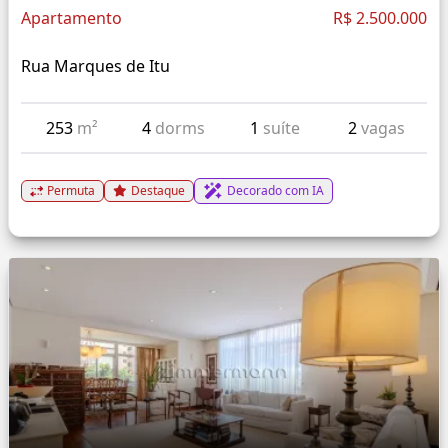
Apartamento
R$ 2.500.000
Rua Marques de Itu
253
m²
4
dorms
1
suíte
2
vagas
Permuta
Destaque
Decorado com IA