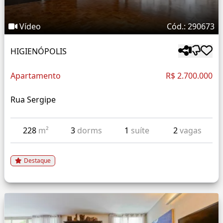
Vídeo
Cód.: 290673
HIGIENÓPOLIS
Apartamento
R$ 2.700.000
Rua Sergipe
228
m²
3
dorms
1
suíte
2
vagas
Destaque