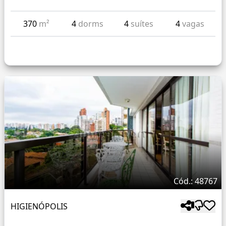
370
m²
4
dorms
4
suítes
4
vagas
Cód.: 48767
HIGIENÓPOLIS