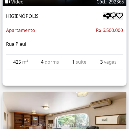
Vídeo
Cód.: 292365
HIGIENÓPOLIS
Apartamento
R$ 6.500.000
Rua Piaui
425
m²
4
dorms
1
suíte
3
vagas