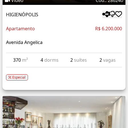
Vídeo
Cód.: 286240
HIGIENÓPOLIS
Apartamento
R$ 6.200.000
Avenida Angelica
370
m²
4
dorms
2
suítes
2
vagas
Especial