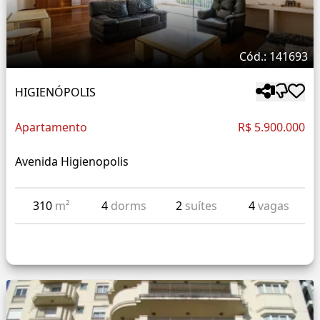
Cód.: 141693
HIGIENÓPOLIS
Apartamento
R$ 5.900.000
Avenida Higienopolis
310
m²
4
dorms
2
suítes
4
vagas