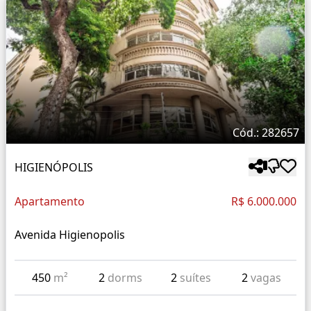
Cód.: 282657
HIGIENÓPOLIS
Apartamento
R$ 6.000.000
Avenida Higienopolis
450
m²
2
dorms
2
suítes
2
vagas