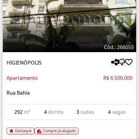
Cód.: 266055
HIGIENÓPOLIS
Apartamento
R$ 6.500.000
Rua Bahia
292
m²
4
dorms
3
suítes
4
vagas
Destaque
Compre já alugado