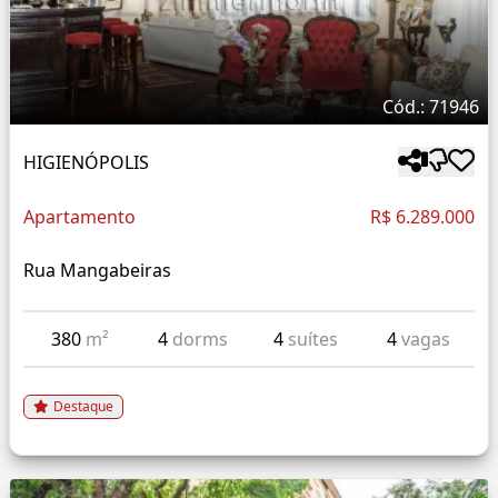
Cód.: 71946
HIGIENÓPOLIS
Apartamento
R$ 6.289.000
Rua Mangabeiras
380
m²
4
dorms
4
suítes
4
vagas
Destaque