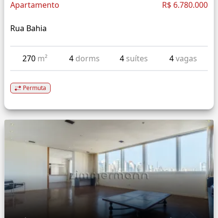
Apartamento
R$ 6.780.000
Rua Bahia
270
m²
4
dorms
4
suítes
4
vagas
Permuta