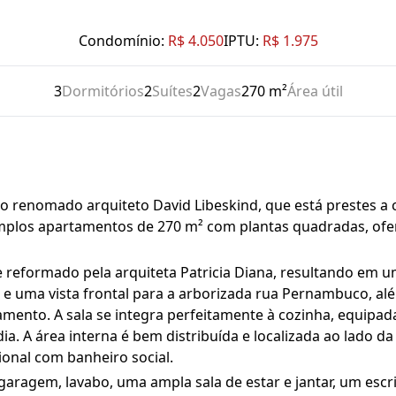
Condomínio:
R$ 4.050
IPTU:
R$ 1.975
3
Dormitórios
2
Suítes
2
Vagas
270 m²
Área útil
o renomado arquiteto David Libeskind, que está prestes a
 amplos apartamentos de 270 m² com plantas quadradas, of
 reformado pela arquiteta Patricia Diana, resultando em 
al e uma vista frontal para a arborizada rua Pernambuco, 
xamento. A sala se integra perfeitamente à cozinha, equip
ia. A área interna é bem distribuída e localizada ao lado d
onal com banheiro social.
aragem, lavabo, uma ampla sala de estar e jantar, um escr