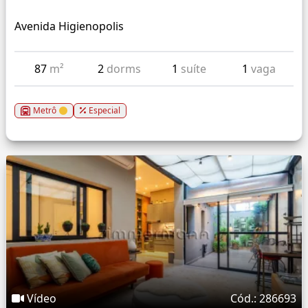
Avenida Higienopolis
87
m²
2
dorms
1
suíte
1
vaga
Metrô
Especial
Vídeo
Cód.: 286693