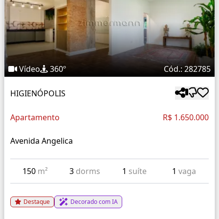
Vídeo
360º
Cód.: 282785
HIGIENÓPOLIS
Apartamento
R$ 1.650.000
Avenida Angelica
150
m²
3
dorms
1
suíte
1
vaga
Destaque
Decorado com IA