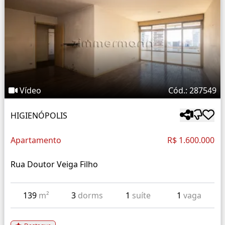
Vídeo
Cód.: 287549
HIGIENÓPOLIS
Apartamento
R$ 1.600.000
Rua Doutor Veiga Filho
139
m²
3
dorms
1
suíte
1
vaga