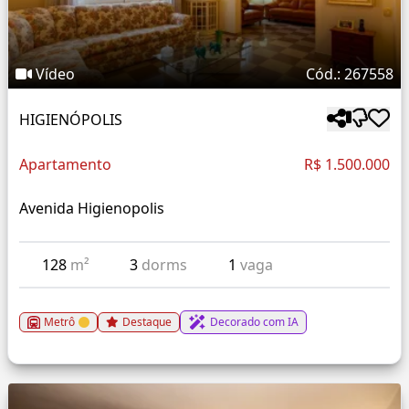
Vídeo
Cód.: 267558
HIGIENÓPOLIS
Apartamento
R$ 1.500.000
Avenida Higienopolis
128
m²
3
dorms
1
vaga
Metrô
Destaque
Decorado com IA