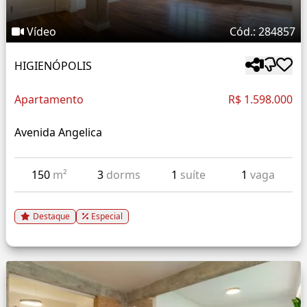
Vídeo
Cód.: 284857
HIGIENÓPOLIS
Apartamento
R$ 1.598.000
Avenida Angelica
150
m²
3
dorms
1
suíte
1
vaga
Destaque
Especial