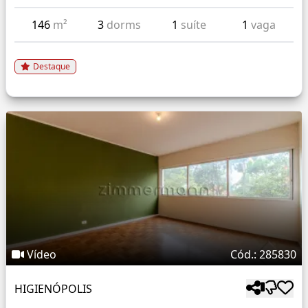
146
m²
3
dorms
1
suíte
1
vaga
Destaque
Vídeo
Cód.: 285830
HIGIENÓPOLIS