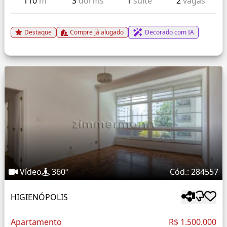
110
m²
3
dorms
1
suíte
2
vagas
Destaque
Compre já alugado
Decorado com IA
Vídeo
360º
Cód.: 284557
HIGIENÓPOLIS
Apartamento
R$ 1.500.000