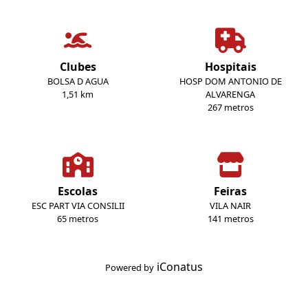
Clubes
Hospitais
BOLSA D AGUA
HOSP DOM ANTONIO DE
1,51 km
ALVARENGA
267 metros
Escolas
Feiras
ESC PART VIA CONSILII
VILA NAIR
65 metros
141 metros
iConatus
Powered by