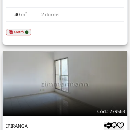
40
m²
2
dorms
Metrô
Cód.: 279563
IPIRANGA