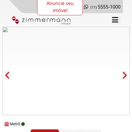
Anuncie seu
5555-1000
(11)
imóvel
Cód.: 168867
Metrô