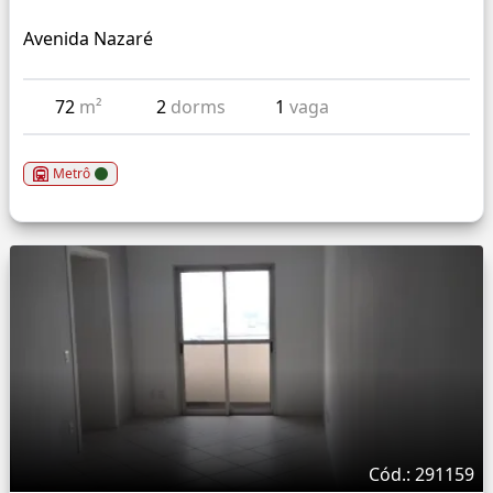
Avenida Nazaré
72
m²
2
dorms
1
vaga
Metrô
Cód.: 291159