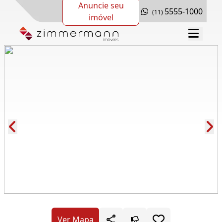
Anuncie seu
5555-1000
(11)
imóvel
Cód.: 279563
Ver Mapa