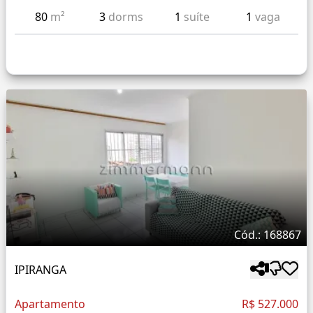
80
m²
3
dorms
1
suíte
1
vaga
Cód.: 168867
IPIRANGA
Apartamento
R$ 527.000