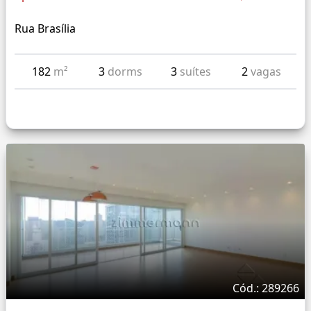
Rua Brasília
182
m²
3
dorms
3
suítes
2
vagas
Cód.: 289266