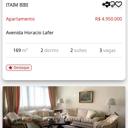
ITAIM BIBI
Apartamento
R$ 4.950.000
Avenida Horacio Lafer
169
m²
2
dorms
2
suítes
3
vagas
Destaque