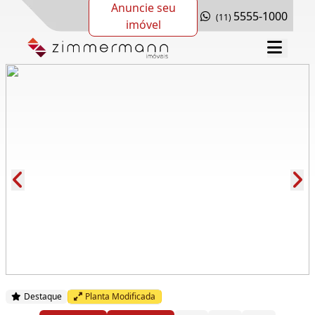
Anuncie seu
5555-1000
(11)
imóvel
Cód.: 280631
Destaque
Planta Modificada