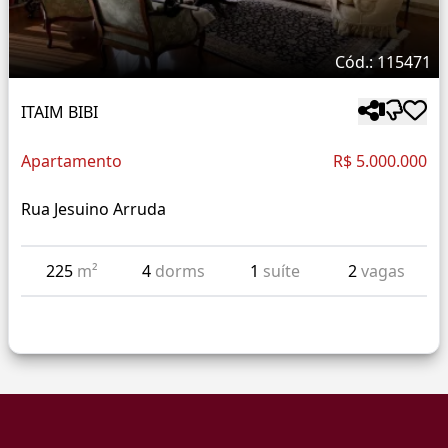
Cód.: 115471
ITAIM BIBI
Apartamento
R$ 5.000.000
Rua Jesuino Arruda
225
m²
4
dorms
1
suíte
2
vagas