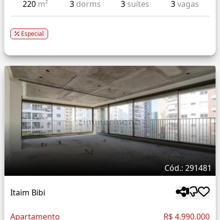
220
m²
3
dorms
3
suítes
3
vagas
Especial
Cód.: 291481
Itaim Bibi
Apartamento
R$ 4.990.000