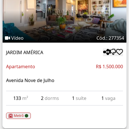
Vídeo
Cód.: 277354
JARDIM AMÉRICA
Apartamento
R$ 1.500.000
Avenida Nove de Julho
133
m²
2
dorms
1
suíte
1
vaga
Metrô