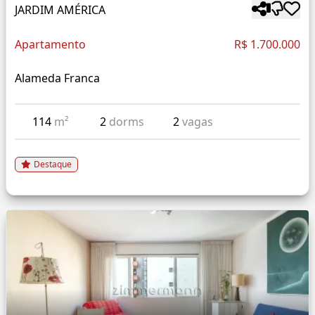
JARDIM AMÉRICA
Apartamento
R$ 1.700.000
Alameda Franca
114
m²
2
dorms
2
vagas
Destaque