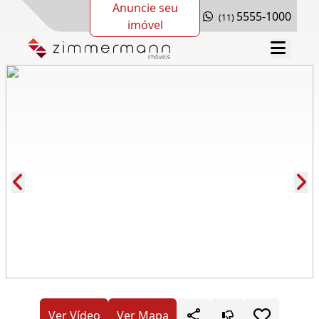
Anuncie seu
5555-1000
(11)
imóvel
Cód.: 278517
Ver Vídeo
Ver Mapa