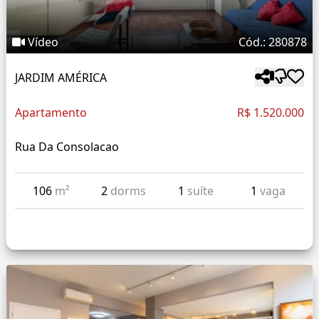
Vídeo
Cód.: 280878
JARDIM AMÉRICA
Apartamento
R$ 1.520.000
Rua Da Consolacao
106
m²
2
dorms
1
suíte
1
vaga