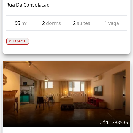
Rua Da Consolacao
95
m²
2
dorms
2
suítes
1
vaga
Especial
Cód.: 288535