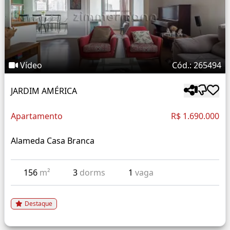
Vídeo
Cód.: 265494
JARDIM AMÉRICA
Apartamento
R$ 1.690.000
Alameda Casa Branca
156
m²
3
dorms
1
vaga
Destaque