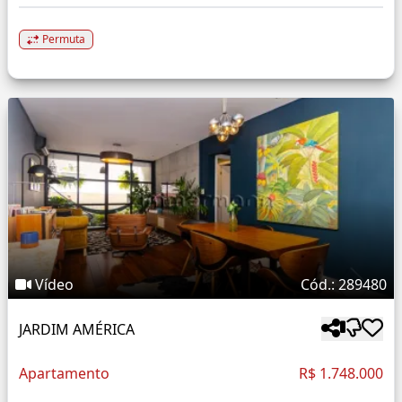
Permuta
Vídeo
Cód.: 289480
JARDIM AMÉRICA
Apartamento
R$ 1.748.000