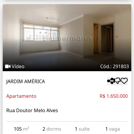
Vídeo
Cód.: 291803
JARDIM AMÉRICA
Apartamento
R$ 1.650.000
Rua Doutor Melo Alves
105
m²
2
dorms
1
suíte
1
vaga