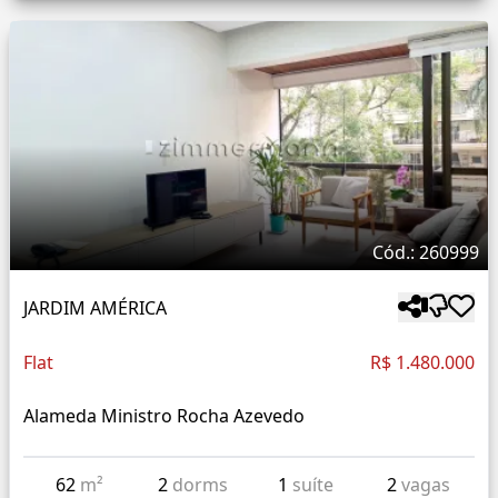
Cód.: 260999
JARDIM AMÉRICA
Flat
R$ 1.480.000
Alameda Ministro Rocha Azevedo
62
m²
2
dorms
1
suíte
2
vagas