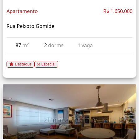
Apartamento
R$ 1.650.000
Rua Peixoto Gomide
87
m²
2
dorms
1
vaga
Destaque
Especial