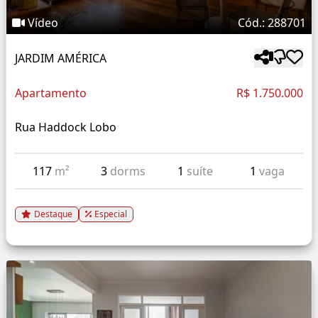
Vídeo
Cód.: 288701
JARDIM AMÉRICA
Apartamento
R$ 1.750.000
Rua Haddock Lobo
117
m²
3
dorms
1
suíte
1
vaga
Destaque
Especial