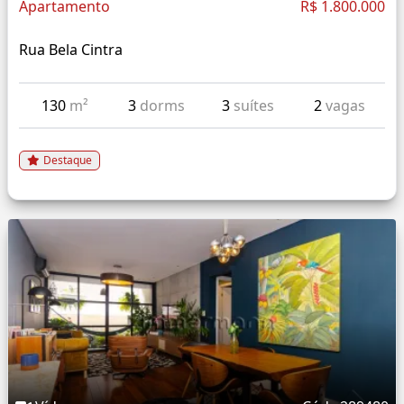
Apartamento
R$ 1.800.000
Rua Bela Cintra
130
m²
3
dorms
3
suítes
2
vagas
Destaque