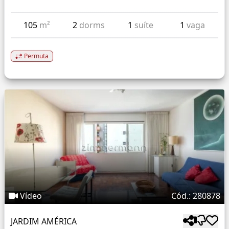
105
m²
2
dorms
1
suíte
1
vaga
Permuta
Vídeo
Cód.: 280878
JARDIM AMÉRICA