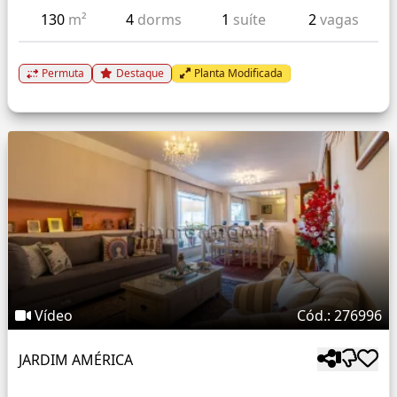
130
m²
4
dorms
1
suíte
2
vagas
Permuta
Destaque
Planta Modificada
Vídeo
Cód.: 276996
JARDIM AMÉRICA