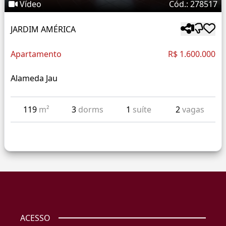
Vídeo
Cód.: 278517
JARDIM AMÉRICA
Apartamento
R$ 1.600.000
Alameda Jau
119
m²
3
dorms
1
suíte
2
vagas
ACESSO