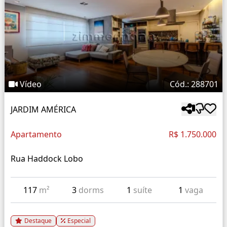
Vídeo
Cód.: 288701
JARDIM AMÉRICA
Apartamento
R$ 1.750.000
Rua Haddock Lobo
117
m²
3
dorms
1
suíte
1
vaga
Destaque
Especial