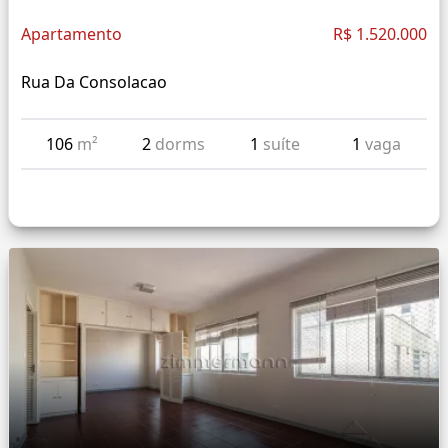
Apartamento
R$ 1.520.000
Rua Da Consolacao
106
m²
2
dorms
1
suíte
1
vaga