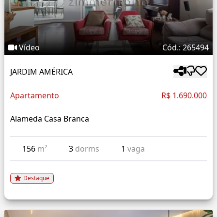
Vídeo
Cód.: 265494
JARDIM AMÉRICA
Apartamento
R$ 1.690.000
Alameda Casa Branca
156
m²
3
dorms
1
vaga
Destaque