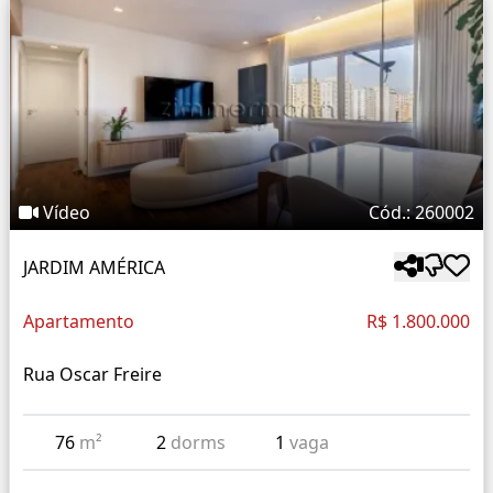
Vídeo
Cód.: 260002
JARDIM AMÉRICA
Apartamento
R$ 1.800.000
Rua Oscar Freire
76
m²
2
dorms
1
vaga