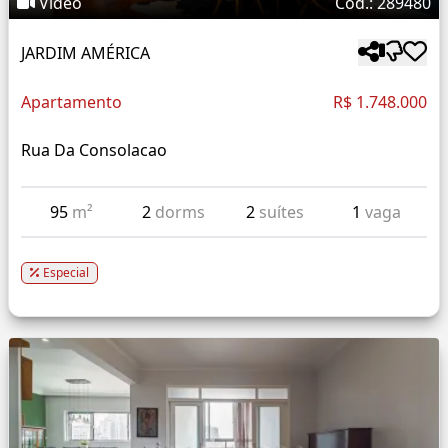
Vídeo
Cód.: 289480
JARDIM AMÉRICA
Apartamento
R$ 1.748.000
Rua Da Consolacao
95
m²
2
dorms
2
suítes
1
vaga
Especial