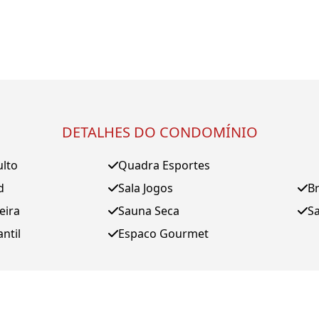
DETALHES DO CONDOMÍNIO
ulto
Quadra Esportes
d
Sala Jogos
B
eira
Sauna Seca
S
antil
Espaco Gourmet