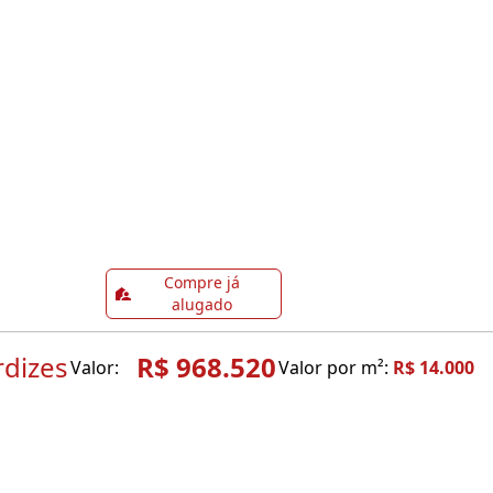
Compre já
alugado
rdizes
R$ 968.520
Valor:
Valor por m²:
R$ 14.000