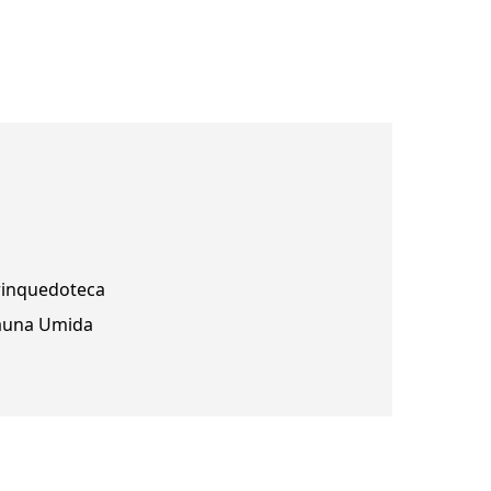
rinquedoteca
auna Umida