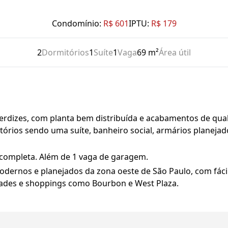
Condomínio:
R$ 601
IPTU:
R$ 179
2
Dormitórios
1
Suíte
1
Vaga
69 m²
Área útil
rdizes, com planta bem distribuída e acabamentos de quali
tórios sendo uma suíte, banheiro social, armários planejad
 completa. Além de 1 vaga de garagem.
dernos e planejados da zona oeste de São Paulo, com fácil
sidades e shoppings como Bourbon e West Plaza.