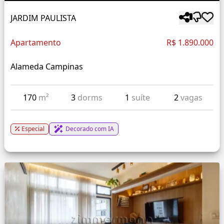
JARDIM PAULISTA
Apartamento
R$ 1.890.000
Alameda Campinas
170
m²
3
dorms
1
suíte
2
vagas
Especial
Decorado com IA