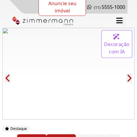
Anuncie seu
5555-1000
(11)
imóvel
Decoração
com IA
Cód.: 277415
Destaque