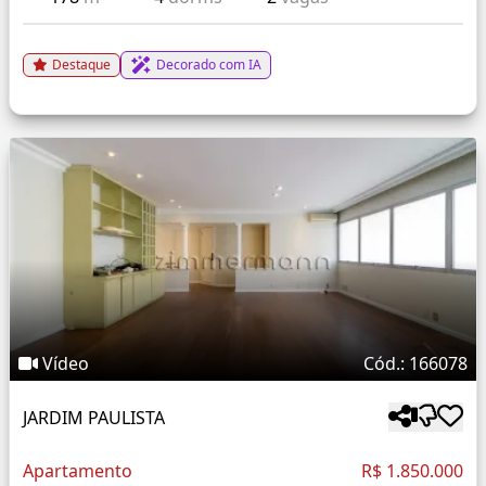
Destaque
Decorado com IA
Vídeo
Cód.: 166078
JARDIM PAULISTA
Apartamento
R$ 1.850.000