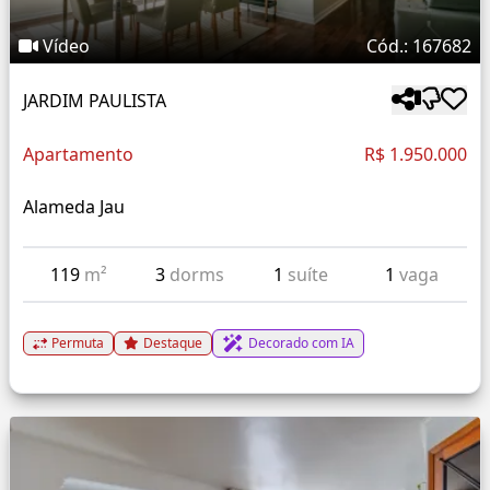
Vídeo
Cód.: 167682
JARDIM PAULISTA
Apartamento
R$ 1.950.000
Alameda Jau
119
m²
3
dorms
1
suíte
1
vaga
Permuta
Destaque
Decorado com IA