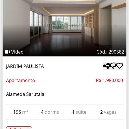
Vídeo
Cód.: 290582
JARDIM PAULISTA
Apartamento
R$ 1.980.000
Alameda Sarutaia
196
m²
4
dorms
1
suíte
2
vagas