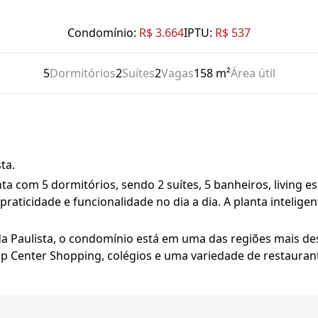
Condomínio:
R$ 3.664
IPTU:
R$ 537
5
Dormitórios
2
Suítes
2
Vagas
158 m²
Área útil
ta.
ta com 5 dormitórios, sendo 2 suítes, 5 banheiros, living e
praticidade e funcionalidade no dia a dia. A planta intelige
a Paulista, o condomínio está em uma das regiões mais de
p Center Shopping, colégios e uma variedade de restaurante