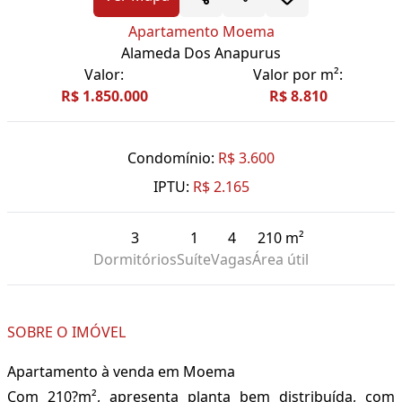
Apartamento Moema
Alameda Dos Anapurus
Valor:
Valor por m²:
R$ 1.850.000
R$ 8.810
Condomínio:
R$ 3.600
IPTU:
R$ 2.165
3
1
4
210 m²
Dormitórios
Suíte
Vagas
Área útil
SOBRE O IMÓVEL
Apartamento à venda em Moema
Com 210?m², apresenta planta bem distribuída, com