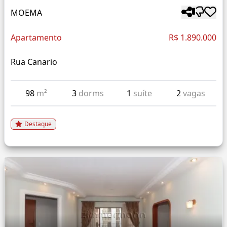
MOEMA
Apartamento
R$ 1.890.000
Rua Canario
98
m²
3
dorms
1
suíte
2
vagas
Destaque