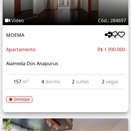
Vídeo
Cód.: 284697
MOEMA
Apartamento
R$ 1.990.000
Alameda Dos Anapurus
157
m²
4
dorms
2
suítes
2
vagas
Destaque