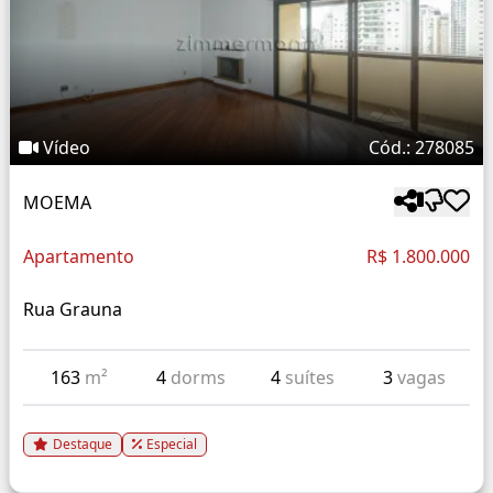
Vídeo
Cód.: 278085
MOEMA
Apartamento
R$ 1.800.000
Rua Grauna
163
m²
4
dorms
4
suítes
3
vagas
Destaque
Especial