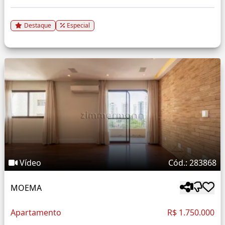
Destaque
Especial
Vídeo
Cód.: 283868
MOEMA
Apartamento
R$ 1.750.000