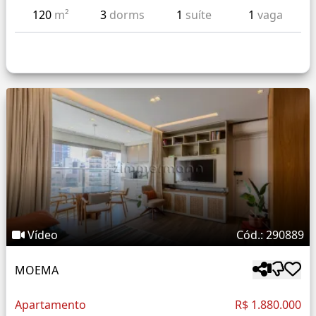
120
m²
3
dorms
1
suíte
1
vaga
Vídeo
Cód.: 290889
MOEMA
Apartamento
R$ 1.880.000