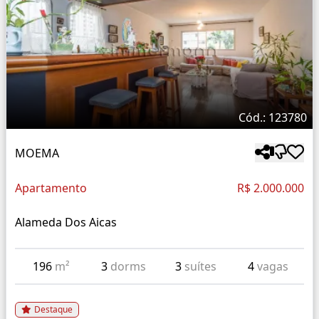
Cód.: 123780
MOEMA
Apartamento
R$ 2.000.000
Alameda Dos Aicas
196
m²
3
dorms
3
suítes
4
vagas
Destaque