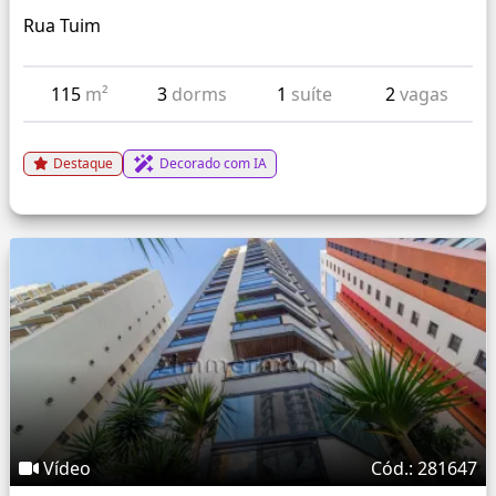
Rua Tuim
115
m²
3
dorms
1
suíte
2
vagas
Destaque
Decorado com IA
Vídeo
Cód.: 281647