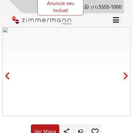
Anuncie seu
5555-1000
(11)
imóvel
Cód.: 278288
Ver Mapa