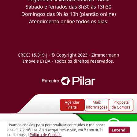
Sábado e feriados das 8h30 às 13h30
Domingos das 9h às 13h (plantão online)
Atendimento online todos os dias.
CRECI 15.319-J - © Copyright 2023 - Zimmermann
Imóveis LTDA - Todos os direitos reservados.
Agendar
Mais
Proposta
Visita
informações
de Compra
Usamos cookies para personalizar conteúdos e melhorar
Entendi
a sua experiência. Ao navegar neste site, você concorda
com a nossa
Política de Cookies
.