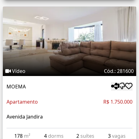
Vídeo
Cód.: 281600
MOEMA
Apartamento
R$ 1.750.000
Avenida Jandira
178
m²
4
dorms
2
suítes
3
vagas