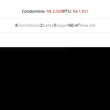
Condomínio:
R$ 3.599
IPTU:
R$ 1.651
4
Dormitórios
2
Suítes
3
Vagas
160 m²
Área útil