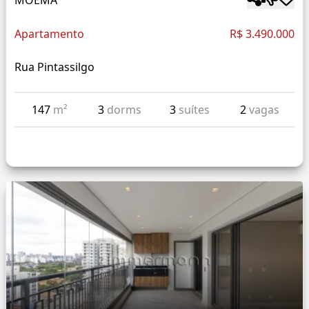
Apartamento
R$ 3.490.000
Rua Pintassilgo
147
m²
3
dorms
3
suítes
2
vagas