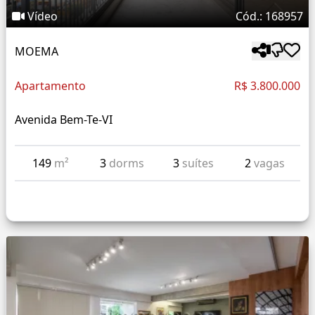
Vídeo
Cód.: 168957
MOEMA
Apartamento
R$ 3.800.000
Avenida Bem-Te-VI
149
m²
3
dorms
3
suítes
2
vagas