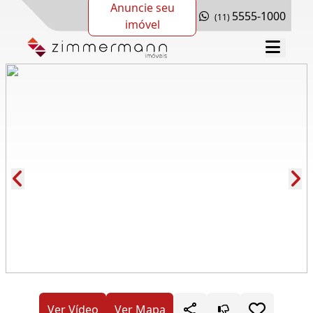
Anuncie seu
5555-1000
(11)
imóvel
Cód.: 161383
Ver Vídeo
Ver Mapa