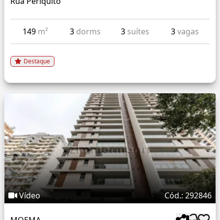
Rua Periquito
149
m²
3
dorms
3
suítes
3
vagas
Destaque
Vídeo
Cód.: 292846
MOEMA