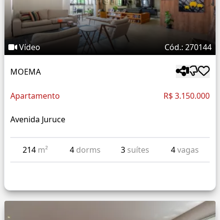
Vídeo
Cód.: 270144
MOEMA
Apartamento
R$ 3.150.000
Avenida Juruce
214
m²
4
dorms
3
suítes
4
vagas