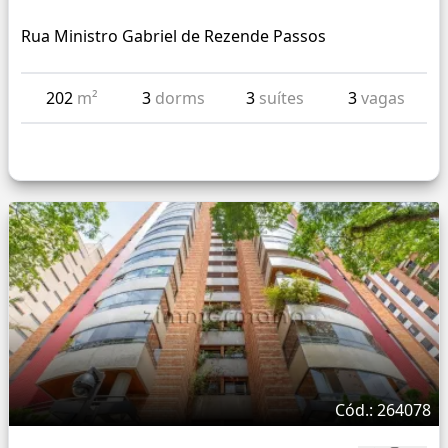
Rua Ministro Gabriel de Rezende Passos
202
m²
3
dorms
3
suítes
3
vagas
Cód.: 264078