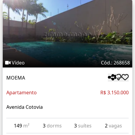
Vídeo
Cód.: 268658
MOEMA
Apartamento
R$ 3.150.000
Avenida Cotovia
149
m²
3
dorms
3
suítes
2
vagas