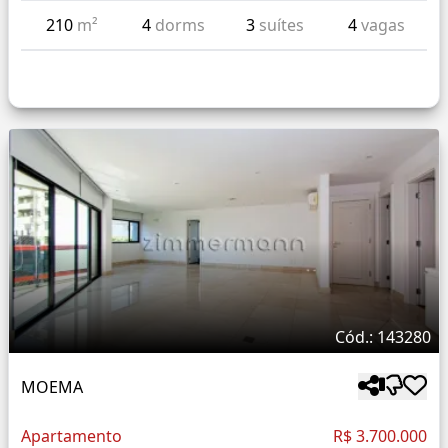
210
m²
4
dorms
3
suítes
4
vagas
Cód.: 143280
MOEMA
Apartamento
R$ 3.700.000