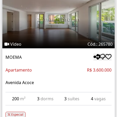
Vídeo
Cód.: 265780
MOEMA
Apartamento
R$ 3.600.000
Avenida Acoce
200
m²
3
dorms
3
suítes
4
vagas
Especial