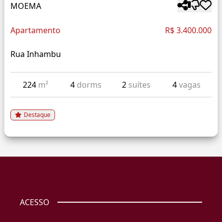
MOEMA
Apartamento
R$ 3.400.000
Rua Inhambu
224
m²
4
dorms
2
suítes
4
vagas
Destaque
ACESSO