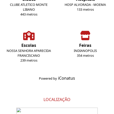
CLUBE ATLETICO MONTE
HOSP ALVORADA - MOEMA
LIBANO
133 metros
443 metros
Escolas
Feiras
NOSSA SENHORA APARECIDA
INDIANOPOLIS
FRANCISCANO
354 metros
239 metros
iConatus
Powered by
LOCALIZAÇÃO