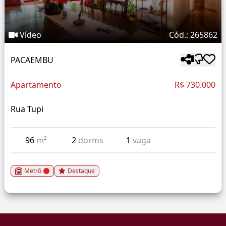
Vídeo
Cód.: 265862
PACAEMBU
Apartamento
R$ 730.000
Rua Tupi
96
m²
2
dorms
1
vaga
Metrô
Destaque