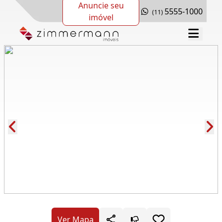
Anuncie seu
5555-1000
(11)
imóvel
Cód.: 280140
Ver Mapa