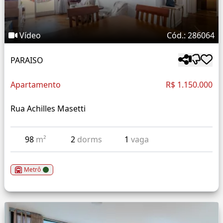
Vídeo
Cód.: 286064
PARAISO
Apartamento
R$ 1.150.000
Rua Achilles Masetti
98
m²
2
dorms
1
vaga
Metrô