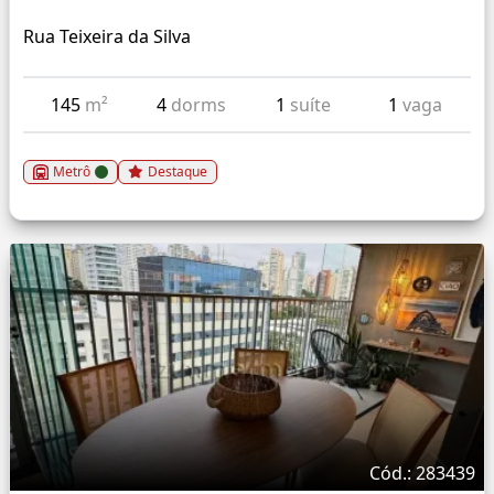
Rua Teixeira da Silva
145
m²
4
dorms
1
suíte
1
vaga
Metrô
Destaque
Cód.: 283439