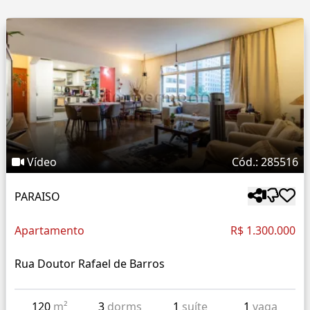
Vídeo
Cód.: 285516
PARAISO
Apartamento
R$ 1.300.000
Rua Doutor Rafael de Barros
120
m²
3
dorms
1
suíte
1
vaga