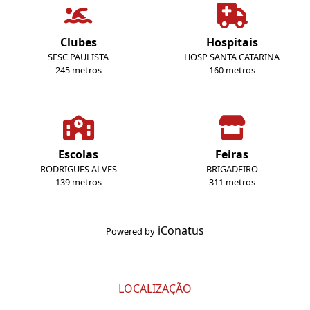
Clubes
Hospitais
SESC PAULISTA
HOSP SANTA CATARINA
245 metros
160 metros
Escolas
Feiras
RODRIGUES ALVES
BRIGADEIRO
139 metros
311 metros
iConatus
Powered by
LOCALIZAÇÃO