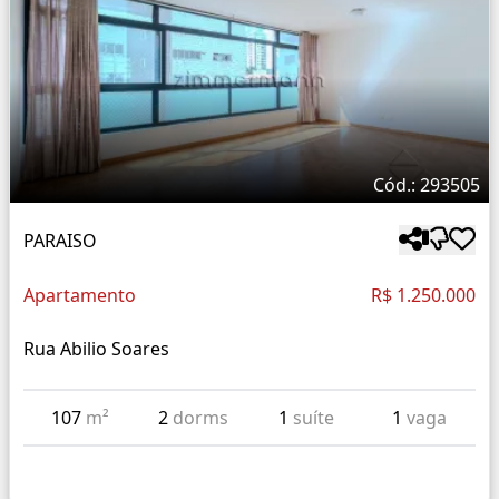
Cód.: 293505
PARAISO
Apartamento
R$ 1.250.000
Rua Abilio Soares
107
m²
2
dorms
1
suíte
1
vaga