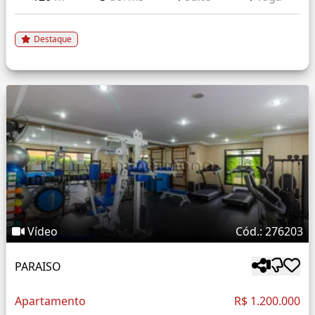
Destaque
Vídeo
Cód.: 276203
PARAISO
Apartamento
R$ 1.200.000