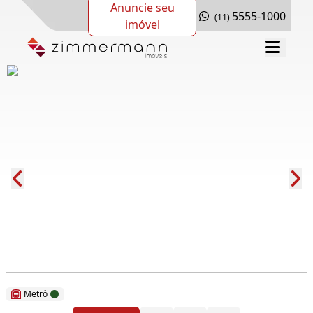
Anuncie seu
5555-1000
(11)
imóvel
Cód.: 277313
Metrô