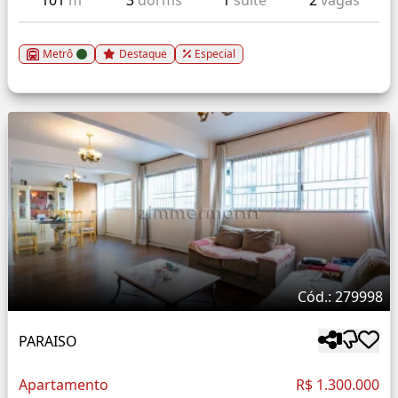
101
m²
3
dorms
1
suíte
2
vagas
Metrô
Destaque
Especial
Cód.: 279998
PARAISO
Apartamento
R$ 1.300.000