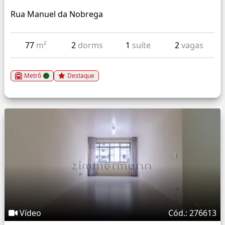
Rua Manuel da Nobrega
77
m²
2
dorms
1
suíte
2
vagas
Metrô
Destaque
Vídeo
Cód.: 276613