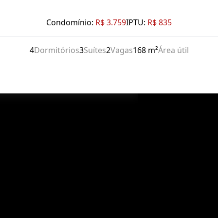
Condomínio:
R$ 3.759
IPTU:
R$ 835
4
Dormitórios
3
Suítes
2
Vagas
168 m²
Área útil