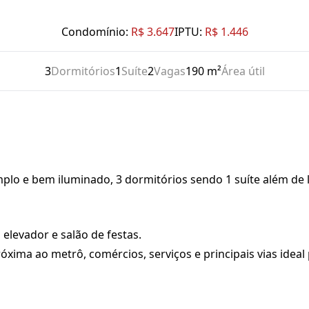
Condomínio:
R$ 3.647
IPTU:
R$ 1.446
3
Dormitórios
1
Suíte
2
Vagas
190 m²
Área útil
plo e bem iluminado, 3 dormitórios sendo 1 suíte além de l
elevador e salão de festas.
próxima ao metrô, comércios, serviços e principais vias ide