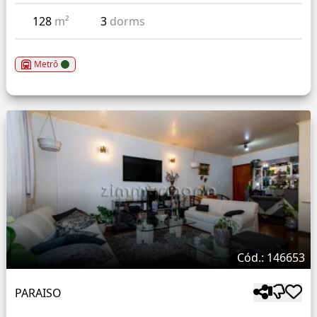
128
m²
3
dorms
Metrô
Cód.: 146653
PARAISO