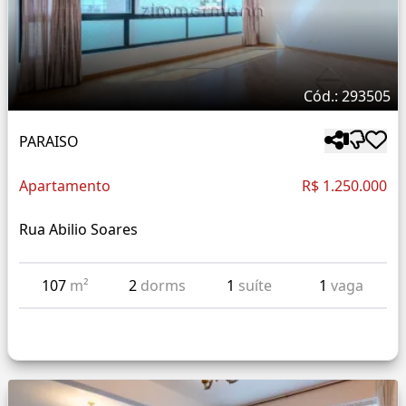
Cód.: 293505
PARAISO
Apartamento
R$ 1.250.000
Rua Abilio Soares
107
m²
2
dorms
1
suíte
1
vaga