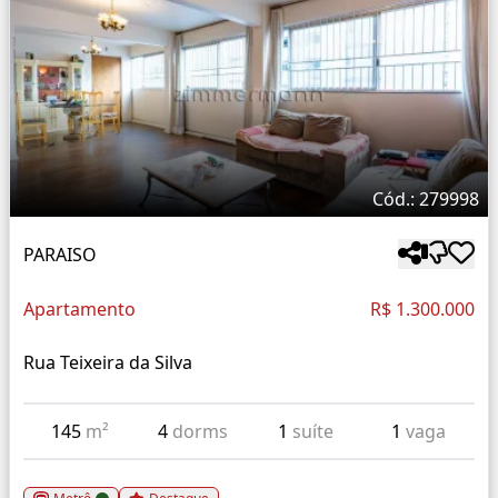
Cód.: 279998
PARAISO
Apartamento
R$ 1.300.000
Rua Teixeira da Silva
145
m²
4
dorms
1
suíte
1
vaga