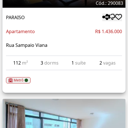
Cód.: 290083
PARAISO
Apartamento
R$ 1.436.000
Rua Sampaio Viana
112
m²
3
dorms
1
suíte
2
vagas
Metrô