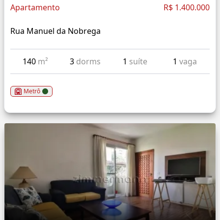
Apartamento
R$ 1.400.000
Rua Manuel da Nobrega
140
m²
3
dorms
1
suíte
1
vaga
Metrô