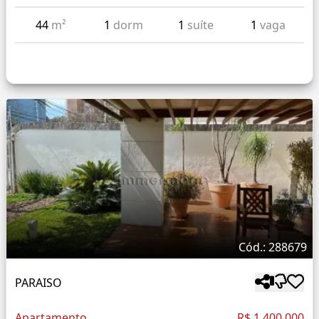
44
m²
1
dorm
1
suíte
1
vaga
Cód.: 288679
PARAISO
Apartamento
R$ 1.400.000