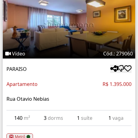
Vídeo
Cód.: 279060
PARAISO
Apartamento
R$ 1.395.000
Rua Otavio Nebias
140
m²
3
dorms
1
suíte
1
vaga
Metrô