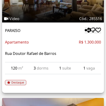
Vídeo
Cód.: 285516
PARAISO
Apartamento
R$ 1.300.000
Rua Doutor Rafael de Barros
120
m²
3
dorms
1
suíte
1
vaga
Destaque