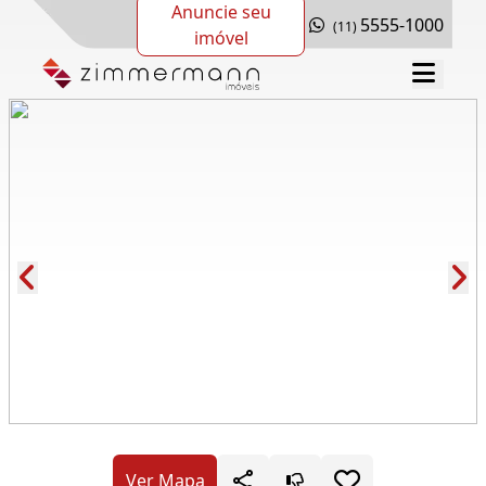
Anuncie seu
5555-1000
(11)
imóvel
Cód.: 277694
Ver Mapa