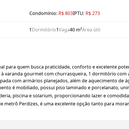
Condomínio:
R$ 803
IPTU:
R$ 273
1
Dormitório
1
Vaga
40 m²
Área útil
 para quem busca praticidade, conforto e excelente potenc
o à varanda gourmet com churrasqueira, 1 dormitório com a
uipada com armários planejados, além de aquecimento de á
amento é mobiliado, possui piso laminado e porcelanato, uni
deria, piscina e solarium, proporcionando lazer e comodi
de metrô Perdizes, é uma excelente opção tanto para morar 