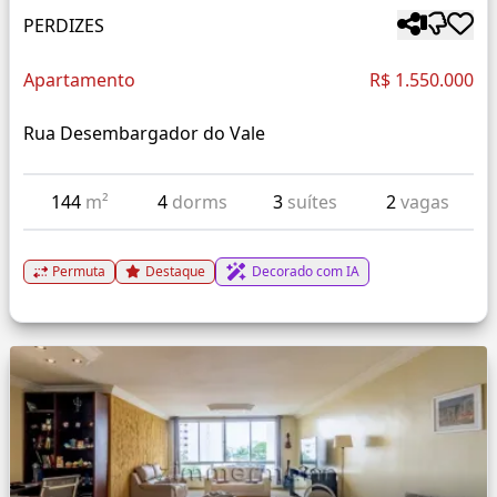
PERDIZES
Apartamento
R$ 1.550.000
Rua Desembargador do Vale
144
m²
4
dorms
3
suítes
2
vagas
Permuta
Destaque
Decorado com IA