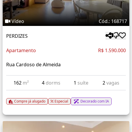
Vídeo
Cód.: 168717
PERDIZES
Apartamento
R$ 1.590.000
Rua Cardoso de Almeida
162
m²
4
dorms
1
suíte
2
vagas
Compre já alugado
Especial
Decorado com IA