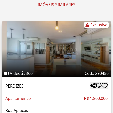
IMÓVEIS SIMILARES
Exclusivo
Vídeo
360º
Cód.: 290456
PERDIZES
Apartamento
R$ 1.800.000
Rua Apiacas