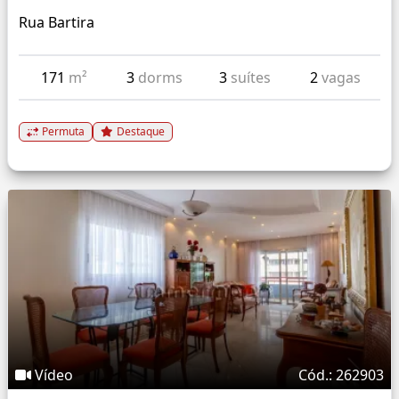
Rua Bartira
171
m²
3
dorms
3
suítes
2
vagas
Permuta
Destaque
Vídeo
Cód.: 262903