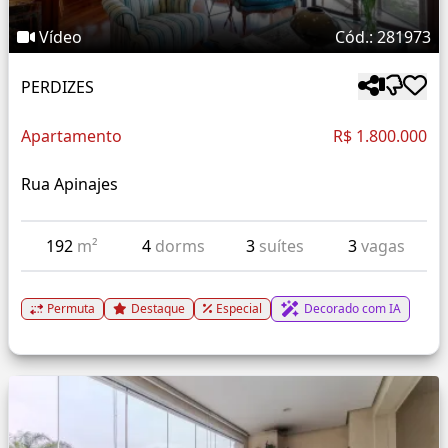
Vídeo
Cód.: 281973
PERDIZES
Apartamento
R$ 1.800.000
Rua Apinajes
192
m²
4
dorms
3
suítes
3
vagas
Permuta
Destaque
Especial
Decorado com IA