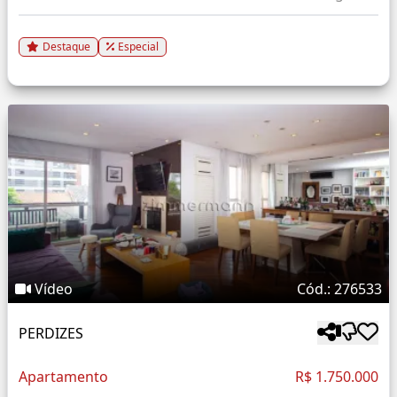
Destaque
Especial
Vídeo
Cód.: 276533
PERDIZES
Apartamento
R$ 1.750.000