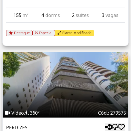
155
m²
4
dorms
2
suítes
3
vagas
Destaque
Especial
Planta Modificada
Vídeo
360º
Cód.: 279575
PERDIZES