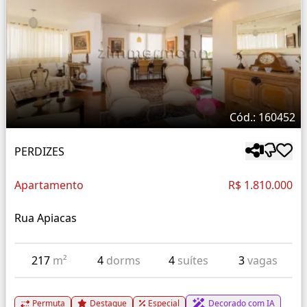
Cód.: 160452
PERDIZES
Apartamento
R$ 1.810.000
Rua Apiacas
217
m²
4
dorms
4
suítes
3
vagas
Permuta
Destaque
Especial
Decorado com IA