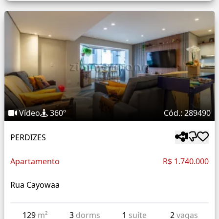
Vídeo
360º
Cód.: 289490
PERDIZES
Apartamento
R$ 1.740.000
Rua Cayowaa
129
m²
3
dorms
1
suíte
2
vagas