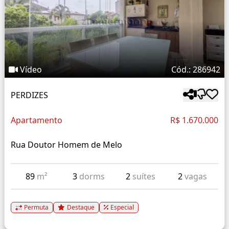
Vídeo
Cód.: 286942
PERDIZES
Apartamento
R$ 1.670.000
Rua Doutor Homem de Melo
89
m²
3
dorms
2
suítes
2
vagas
Permuta
Destaque
Especial