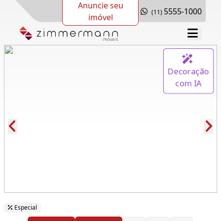
Anuncie seu
5555-1000
(11)
imóvel
Decoração
com IA
Cód.: 278516
Especial