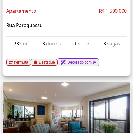
Apartamento
R$ 1.590.000
Rua Paraguassu
232
m²
3
dorms
1
suíte
3
vagas
Permuta
Destaque
Decorado com IA