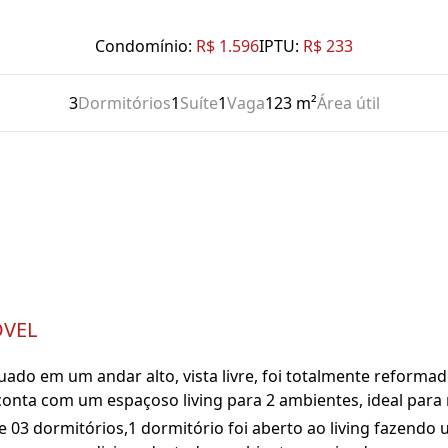
Condomínio:
R$ 1.596
IPTU:
R$ 233
3
Dormitórios
1
Suíte
1
Vaga
123 m²
Área útil
ÓVEL
ado em um andar alto, vista livre, foi totalmente reforma
 conta com um espaçoso living para 2 ambientes, ideal para 
de 03 dormitórios,1 dormitório foi aberto ao living fazend