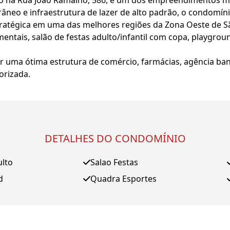
do na Rua João Ramalho, 586, é um dos empreendimentos ma
neo e infraestrutura de lazer de alto padrão, o condomíni
tratégica em uma das melhores regiões da Zona Oeste de S
entais, salão de festas adulto/infantil com copa, playgrou
er uma ótima estrutura de comércio, farmácias, agência ba
orizada.
DETALHES DO CONDOMÍNIO
ulto
Salao Festas
d
Quadra Esportes