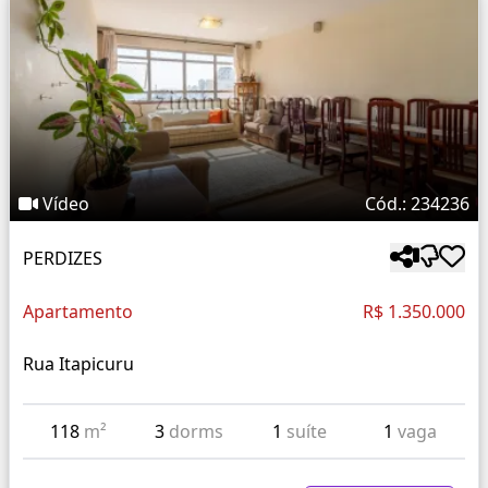
Vídeo
Cód.: 234236
PERDIZES
Apartamento
R$ 1.350.000
Rua Itapicuru
118
m²
3
dorms
1
suíte
1
vaga