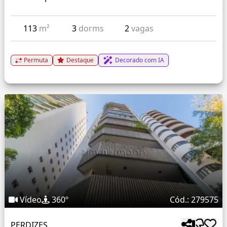
113
m²
3
dorms
2
vagas
Permuta
Destaque
Decorado com IA
Vídeo
360º
Cód.: 279575
PERDIZES