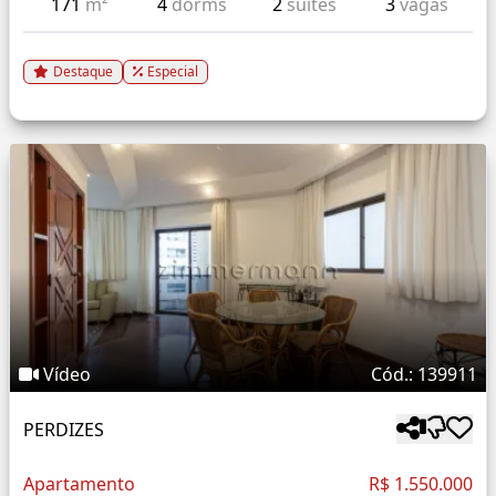
171
m²
4
dorms
2
suítes
3
vagas
Destaque
Especial
Vídeo
Cód.: 139911
PERDIZES
Apartamento
R$ 1.550.000