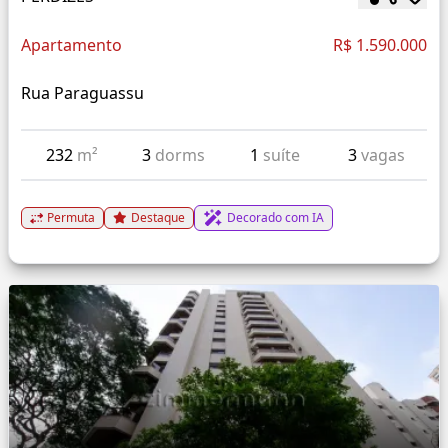
Apartamento
R$ 1.590.000
Rua Paraguassu
232
m²
3
dorms
1
suíte
3
vagas
Permuta
Destaque
Decorado com IA