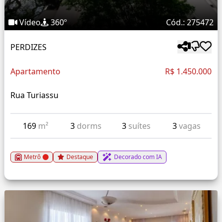
Vídeo
360º
Cód.: 275472
PERDIZES
Apartamento
R$ 1.450.000
Rua Turiassu
169
m²
3
dorms
3
suítes
3
vagas
Metrô
Destaque
Decorado com IA