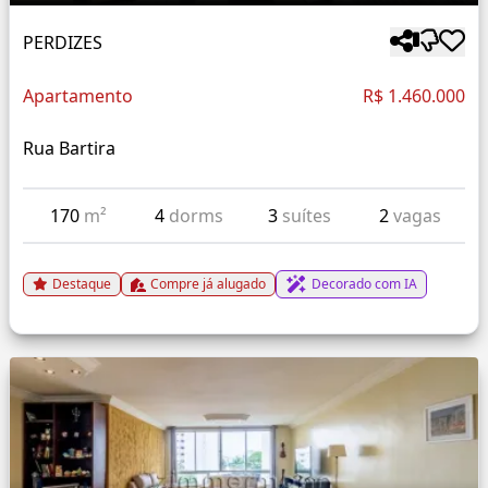
PERDIZES
Apartamento
R$ 1.460.000
Rua Bartira
170
m²
4
dorms
3
suítes
2
vagas
Destaque
Compre já alugado
Decorado com IA