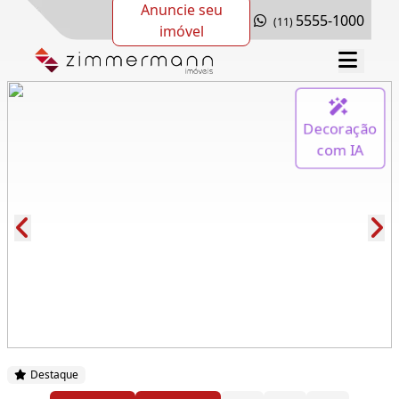
Anuncie seu
5555-1000
(11)
imóvel
Decoração
com IA
Cód.: 280370
Destaque