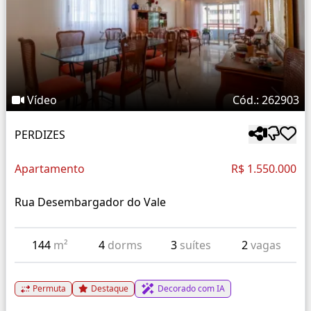
Vídeo
Cód.: 262903
PERDIZES
Apartamento
R$ 1.550.000
Rua Desembargador do Vale
144
m²
4
dorms
3
suítes
2
vagas
Permuta
Destaque
Decorado com IA