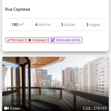
Rua Cayowaa
180
m²
4
dorms
3
suítes
3
vagas
Permuta
Destaque
Decorado com IA
Vídeo
Cód.: 276163