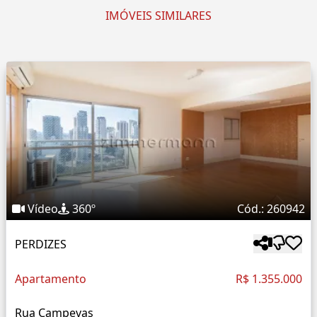
IMÓVEIS SIMILARES
Vídeo
360º
Cód.: 260942
PERDIZES
Apartamento
R$ 1.355.000
Rua Campevas