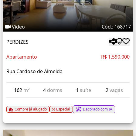
Vídeo
Cód.: 168717
PERDIZES
Apartamento
R$ 1.590.000
Rua Cardoso de Almeida
162
m²
4
dorms
1
suíte
2
vagas
Compre já alugado
Especial
Decorado com IA