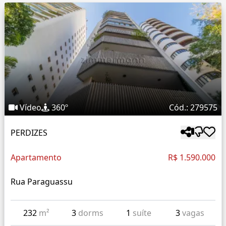
Vídeo
360º
Cód.: 279575
PERDIZES
Apartamento
R$ 1.590.000
Rua Paraguassu
232
m²
3
dorms
1
suíte
3
vagas