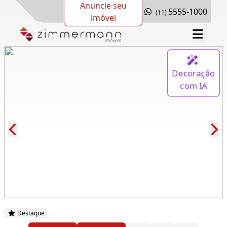
Anuncie seu
5555-1000
(11)
imóvel
Decoração
com IA
Cód.: 278075
Destaque