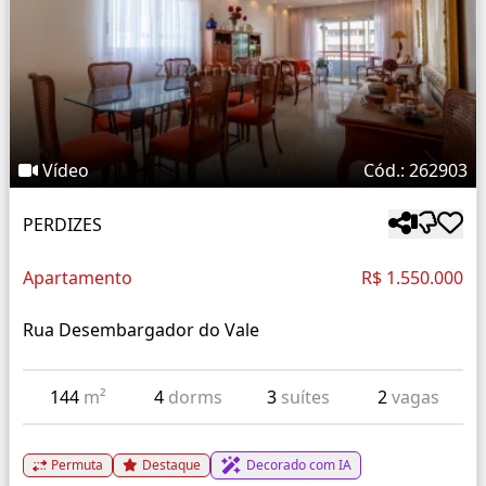
Vídeo
Cód.: 262903
PERDIZES
Apartamento
R$ 1.550.000
Rua Desembargador do Vale
144
m²
4
dorms
3
suítes
2
vagas
Permuta
Destaque
Decorado com IA