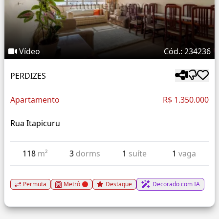
Vídeo
Cód.: 234236
PERDIZES
Apartamento
R$ 1.350.000
Rua Itapicuru
118
m²
3
dorms
1
suíte
1
vaga
Permuta
Metrô
Destaque
Decorado com IA