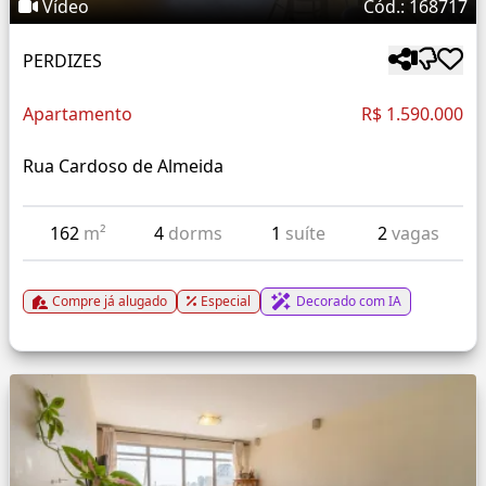
Vídeo
Cód.: 168717
PERDIZES
Apartamento
R$ 1.590.000
Rua Cardoso de Almeida
162
m²
4
dorms
1
suíte
2
vagas
Compre já alugado
Especial
Decorado com IA