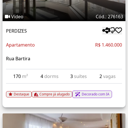
Vídeo
Cód.: 276163
PERDIZES
Apartamento
R$ 1.460.000
Rua Bartira
170
m²
4
dorms
3
suítes
2
vagas
Destaque
Compre já alugado
Decorado com IA