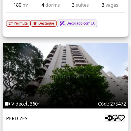
180
m²
4
dorms
3
suítes
3
vagas
Permuta
Destaque
Decorado com IA
Vídeo
360º
Cód.: 275472
PERDIZES