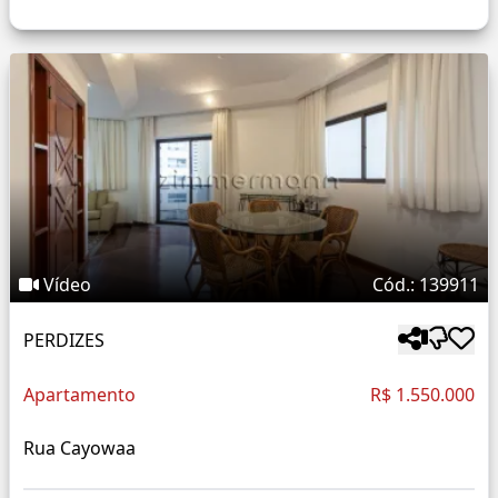
Vídeo
Cód.: 139911
PERDIZES
Apartamento
R$ 1.550.000
Rua Cayowaa