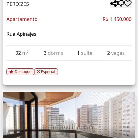
PERDIZES
Apartamento
R$ 1.450.000
Rua Apinajes
92
m²
3
dorms
1
suíte
2
vagas
Destaque
Especial