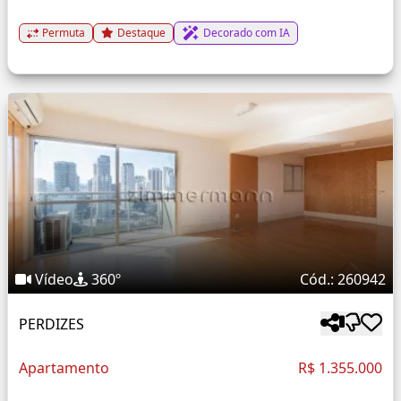
Permuta
Destaque
Decorado com IA
Vídeo
360º
Cód.: 260942
PERDIZES
Apartamento
R$ 1.355.000