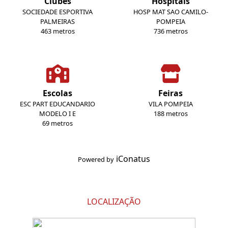
Clubes
Hospitais
SOCIEDADE ESPORTIVA
HOSP MAT SAO CAMILO-
PALMEIRAS
POMPEIA
463 metros
736 metros
Escolas
Feiras
ESC PART EDUCANDARIO
VILA POMPEIA
MODELO I E
188 metros
69 metros
iConatus
Powered by
LOCALIZAÇÃO