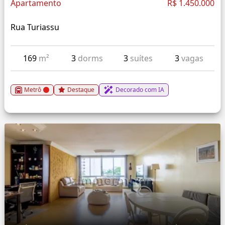
Apartamento
R$ 1.450.000
Rua Turiassu
169
m²
3
dorms
3
suítes
3
vagas
Metrô
Destaque
Decorado com IA