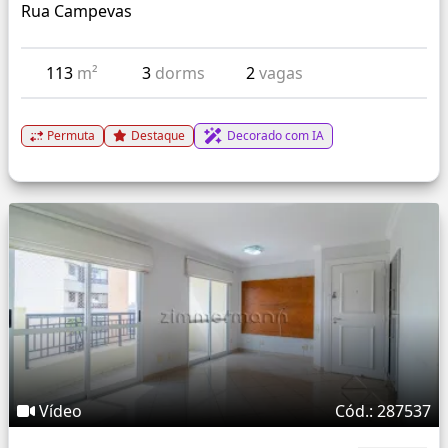
Rua Campevas
113
m²
3
dorms
2
vagas
Permuta
Destaque
Decorado com IA
Vídeo
Cód.: 287537