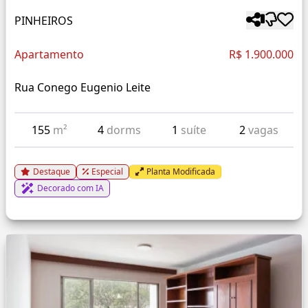
PINHEIROS
Apartamento
R$ 1.900.000
Rua Conego Eugenio Leite
155
m²
4
dorms
1
suíte
2
vagas
Destaque
Especial
Planta Modificada
Decorado com IA