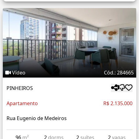
Vídeo
Cód.: 284665
PINHEIROS
Apartamento
R$ 2.135.000
Rua Eugenio de Medeiros
96
m²
2
dorms
2
suítes
2
vagas