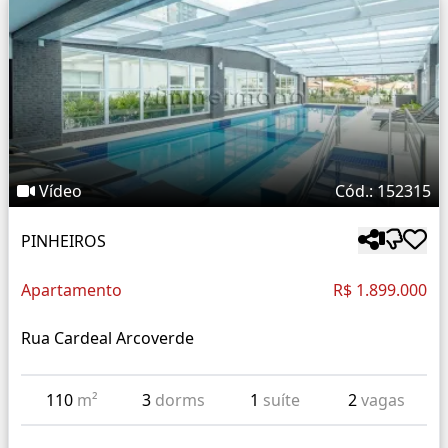
Vídeo
Cód.: 152315
PINHEIROS
Apartamento
R$ 1.899.000
Rua Cardeal Arcoverde
110
m²
3
dorms
1
suíte
2
vagas