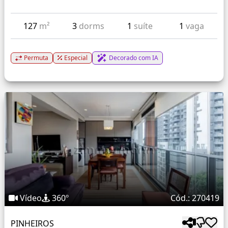
127
m²
3
dorms
1
suíte
1
vaga
Permuta
Especial
Decorado com IA
Vídeo
360º
Cód.: 270419
PINHEIROS