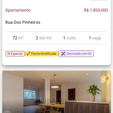
Apartamento
R$ 1.850.000
Rua Dos Pinheiros
72
m²
2
dorms
1
suíte
1
vaga
Especial
Planta Modificada
Decorado com IA