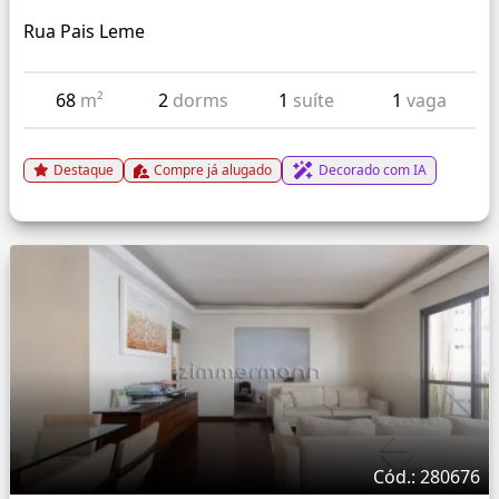
Rua Pais Leme
68
m²
2
dorms
1
suíte
1
vaga
Destaque
Compre já alugado
Decorado com IA
Cód.: 280676