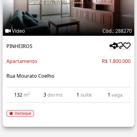
Vídeo
Cód.: 288270
PINHEIROS
Apartamento
R$ 1.800.000
Rua Mourato Coelho
132
m²
3
dorms
1
suíte
1
vaga
Destaque