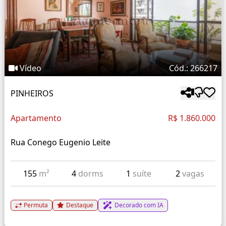
Vídeo
Cód.: 266217
PINHEIROS
Apartamento
R$ 1.860.000
Rua Conego Eugenio Leite
155
m²
4
dorms
1
suíte
2
vagas
Permuta
Destaque
Decorado com IA