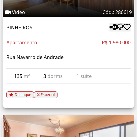
Vídeo
Cód.: 286619
PINHEIROS
Apartamento
R$ 1.980.000
Rua Navarro de Andrade
135
m²
3
dorms
1
suíte
Destaque
Especial