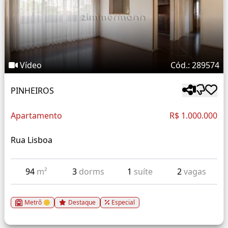
Vídeo
Cód.: 289574
PINHEIROS
Apartamento
R$ 1.000.000
Rua Lisboa
94
m²
3
dorms
1
suíte
2
vagas
Metrô
Destaque
Especial