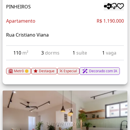
PINHEIROS
Apartamento
R$ 1.190.000
Rua Cristiano Viana
110
m²
3
dorms
1
suíte
1
vaga
Metrô
Destaque
Especial
Decorado com IA