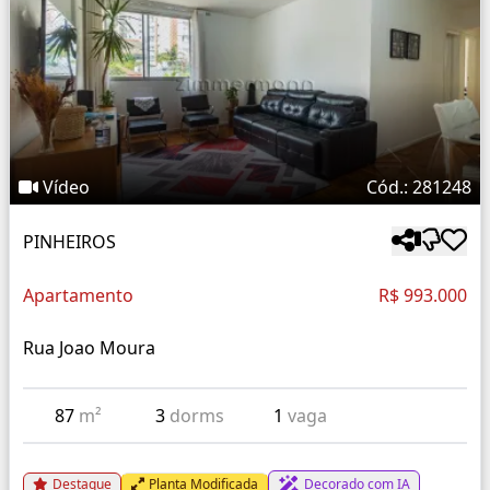
Vídeo
Cód.: 281248
PINHEIROS
Apartamento
R$ 993.000
Rua Joao Moura
87
m²
3
dorms
1
vaga
Destaque
Planta Modificada
Decorado com IA