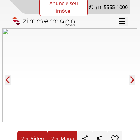
Anuncie seu
5555-1000
(11)
imóvel
Cód.: 278158
Ver Vídeo
Ver Mapa