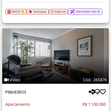
Metrô
Destaque
Especial
Decorado com IA
Vídeo
Cód.: 265876
PINHEIROS
Apartamento
R$ 1.100.000