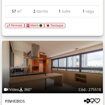
57
m²
2
dorms
1
suíte
1
vaga
Permuta
Metrô
Destaque
Vídeo
360º
Cód.: 275518
PINHEIROS