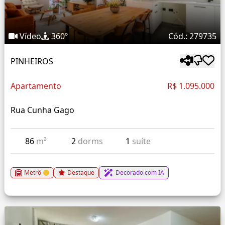
Vídeo
360º
Cód.: 279735
PINHEIROS
Apartamento
R$ 1.095.000
Rua Cunha Gago
86
m²
2
dorms
1
suíte
Metrô
Destaque
Decorado com IA