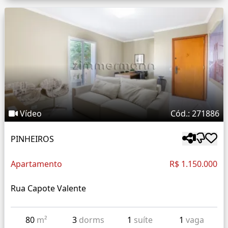
Vídeo
Cód.: 271886
PINHEIROS
Apartamento
R$ 1.150.000
Rua Capote Valente
80
m²
3
dorms
1
suíte
1
vaga