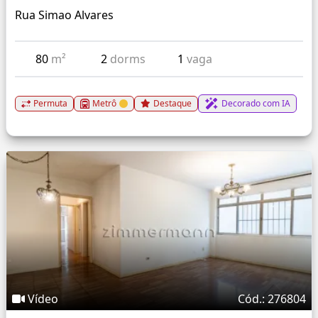
Rua Simao Alvares
80
m²
2
dorms
1
vaga
Permuta
Metrô
Destaque
Decorado com IA
Vídeo
Cód.: 276804