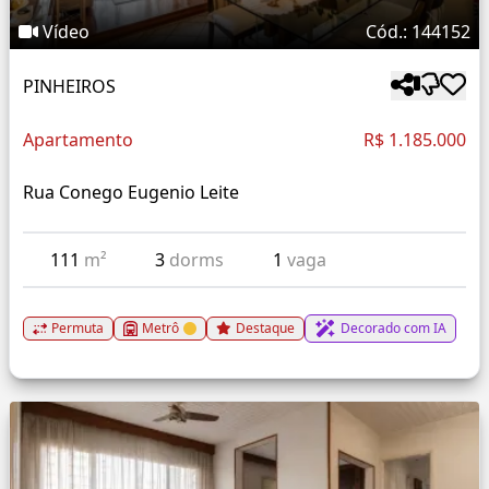
Vídeo
Cód.: 144152
PINHEIROS
Apartamento
R$ 1.185.000
Rua Conego Eugenio Leite
111
m²
3
dorms
1
vaga
Permuta
Metrô
Destaque
Decorado com IA