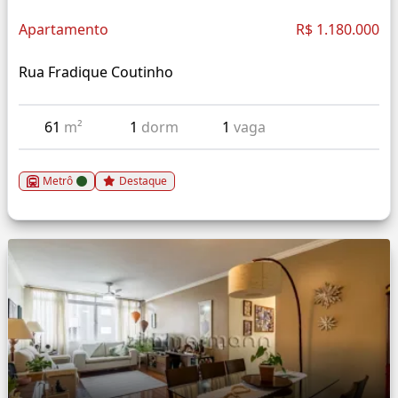
Apartamento
R$ 1.180.000
Rua Fradique Coutinho
61
m²
1
dorm
1
vaga
Metrô
Destaque